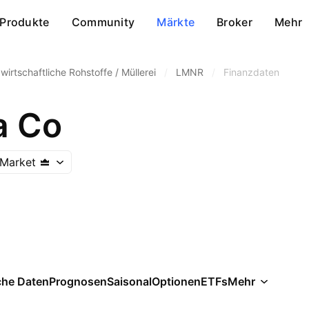
Produkte
Community
Märkte
Broker
Mehr
wirtschaftliche Rohstoffe / Müllerei
/
LMNR
/
Finanzdaten
a Co
Market
che Daten
Prognosen
Saisonal
Optionen
ETFs
Mehr