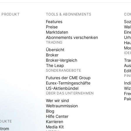
N PRODUKT
TOOLS & ABONNEMENTS
CO
Features
Soz
Preise
Wal
Marktdaten
Ein
Abonnements verschenken
Ur
TRADING
Hau
Mod
Übersicht
IDE
Broker
Broker-Vergleich
Tra
The Leap
Aus
SONDERANGEBOTE
Edi
PIN
Futures der CME Group
Eurex-Termingeschäfte
Ind
US-Aktienbündel
Wiz
ÜBER DAS UNTERNEHMEN
Fre
Pai
Wer wir sind
Weltraummission
Blog
Hilfe Center
ODUKTE
Karrieren
Media Kit
strom