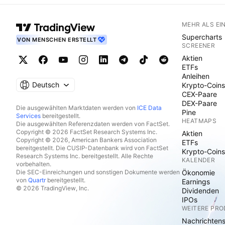
MEHR ALS EI
Supercharts
VON MENSCHEN ERSTELLT
SCREENER
Aktien
ETFs
Anleihen
Deutsch
Krypto-Coins
CEX-Paare
DEX-Paare
Die ausgewählten Marktdaten werden von
ICE Data
Pine
Services
bereitgestellt.
HEATMAPS
Die ausgewählten Referenzdaten werden von FactSet.
Copyright © 2026 FactSet Research Systems Inc.
Aktien
Copyright © 2026, American Bankers Association
ETFs
bereitgestellt. Die CUSIP-Datenbank wird von FactSet
Krypto-Coins
Research Systems Inc. bereitgestellt. Alle Rechte
KALENDER
vorbehalten.
Die SEC-Einreichungen und sonstigen Dokumente werden
Ökonomie
von
Quartr
bereitgestellt.
Earnings
© 2026 TradingView, Inc.
Dividenden
IPOs
WEITERE PR
Nachrichten