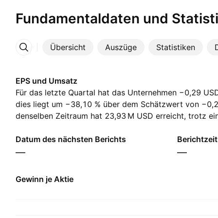
Fundamentaldaten und Statist
Übersicht
Auszüge
Statistiken
Mehr
EPS und Umsatz
Für das letzte Quartal hat das Unternehmen −0,29 USD
dies liegt um −38,10 % über dem Schätzwert von −0,
denselben Zeitraum hat ‪23,93 M‬ USD erreicht, trotz e
‪21,42 M‬ USD. Für das nächste Quartal erwarten die A
je Aktie von 0,19 USD und einen Umsatz von ‪45,82 M‬
Datum des nächsten Berichts
Berichtzei
—
—
Gewinn je Aktie