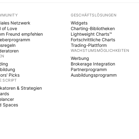
MMUNITY
GESCHÄFTSLÖSUNGEN
iales Netzwerk
Widgets
l of Love
Charting-Bibliotheken
em Freund empfehlen
Lightweight Charts™
heberprogramm
Fortschrittliche Charts
sregeln
Trading-Plattform
eratoren
WACHSTUMSMÖGLICHKEITEN
EN
Werbung
ding
Brokerage Integration
bildung
Partnerprogramm
tors' Picks
Ausbildungsprogramm
E SCRIPT
ikatoren & Strategien
ards
elancer
d Spaces