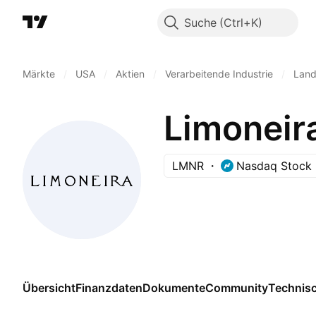
Suche
Märkte
/
USA
/
Aktien
/
Verarbeitende Industrie
/
Land
Limoneir
LMNR
Nasdaq Stock 
Übersicht
Finanzdaten
Dokumente
Community
Technis