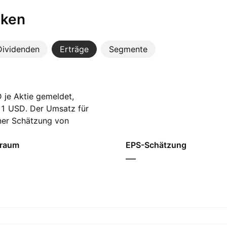
iken
Dividenden
Erträge
Segmente
 je Aktie gemeldet,
21 USD. Der Umsatz für
iner Schätzung von
nalysten einen Gewinn
 USD.
traum
EPS-Schätzung
—