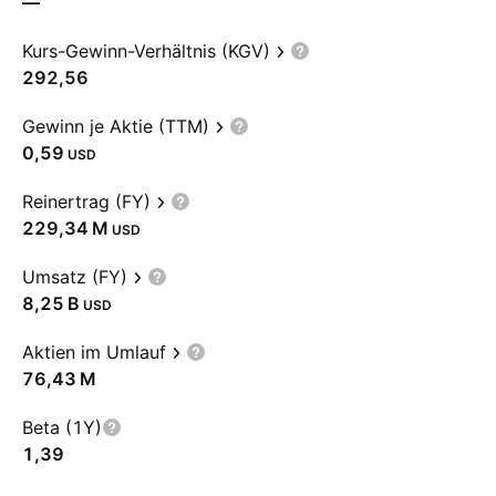
—
Kurs-Gewinn-Verhältnis (KGV)
292,56
Gewinn je Aktie (TTM)
0,59
USD
Reinertrag (FY)
‪229,34 M‬
USD
Umsatz (FY)
‪8,25 B‬
USD
Aktien im Umlauf
‪76,43 M‬
Beta (1Y)
1,39