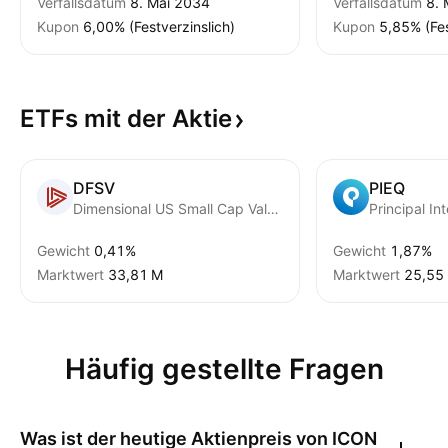
Verfallsdatum
8. Mai 2034
Verfallsdatum
8. 
Kupon
6,00% (Festverzinslich)
Kupon
5,85% (Fes
ETFs mit der
Aktie
DFSV
PIEQ
Dimensional US Small Cap Value ETF
Gewicht
0,41%
Gewicht
1,87%
Marktwert
‪33,81 M‬
Marktwert
‪25,55 
Häufig gestellte Fragen
Was ist der heutige Aktienpreis von
ICON