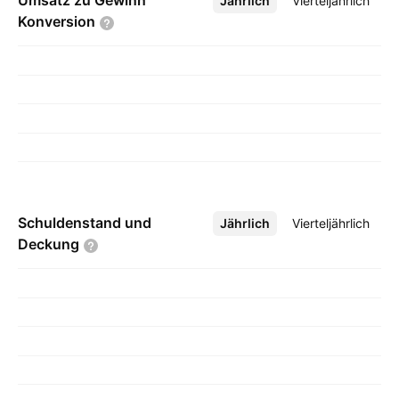
Umsatz zu Gewinn
Jährlich
Mehr
Vierteljährlich
Konversion
Schuldenstand und
Jährlich
Mehr
Vierteljährlich
Deckung