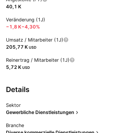
‪40,1 K‬
Veränderung (1J)
‪−1,8 K‬
−4,30%
Umsatz / Mitarbeiter (1J)
‪205,77 K‬
USD
Reinertrag / Mitarbeiter (1J)
‪5,72 K‬
USD
Details
Sektor
Gewerbliche Dienstleistungen
Branche
Diverse kommerzielle Dienstleistungen