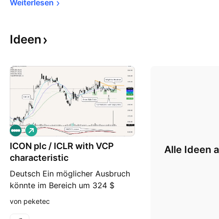
Weiterlesen
Ideen
L
o
ICON plc / ICLR with VCP
n
Alle Ideen 
g
characteristic
Deutsch Ein möglicher Ausbruch
könnte im Bereich um 324 $
erfolgen. Die Frage ist, wie viel
von peketec
Spannung sich um dieses Niveau