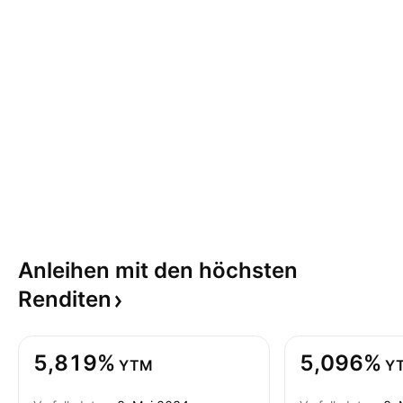
Anleihen mit den höchsten
Renditen
5,819%
5,096%
YTM
Y