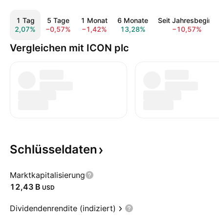
1 Tag
5 Tage
1 Monat
6 Monate
Seit Jahresbeginn
2,07%
−0,57%
−1,42%
13,28%
−10,57%
Vergleichen mit ICON plc
Schlüsseldaten
Marktkapitalisierung
‪12,43 B‬
USD
Dividendenrendite (indiziert)