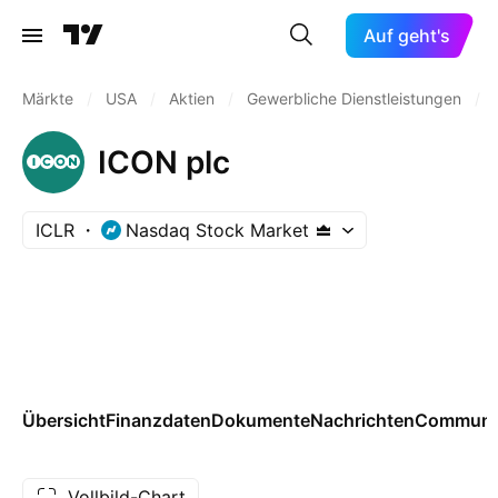
Auf geht's
Märkte
/
USA
/
Aktien
/
Gewerbliche Dienstleistungen
/
ICON plc
ICLR
Nasdaq Stock Market
Übersicht
Finanzdaten
Dokumente
Nachrichten
Communi
Vollbild-Chart