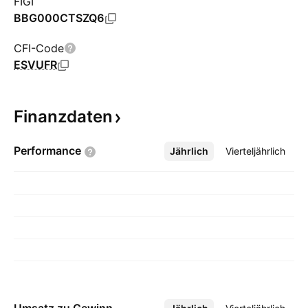
FIGI
BBG000CTSZQ6
CFI-Code
ESVUFR
Finanzdaten
Performance
Jährlich
Mehr
Vierteljährlich