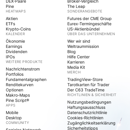
DEX-Paare
Broker-Vergleich
Pine
The Leap
HEATMAPS
SONDERANGEBOTE
Aktien
Futures der CME Group
ETFs
Eurex-Termingeschäfte
Krypto-Coins
US-Aktienbündel
KALENDER
ÜBER DAS UNTERNEHMEN
Ökonomie
Wer wir sind
Earnings
Weltraummission
Dividenden
Blog
IPOs
Hilfe Center
WEITERE PRODUKTE
Karrieren
Media Kit
Nachrichtenstrom
MERCH
Portfolios
Fundamentalgraphen
TradingView-Store
Renditekurven
Tarotkarten für Trader
Optionen
Der C63 TradeTime
Makro-Maps
RICHTLINIEN & SICHERHEIT
Pine Script®
Nutzungsbedingungen
APPS
Haftungsausschluss
Mobile
Datenschutzrichtlinie
Desktop
Cookies-Richtlinien
COMMUNITY
Zugänglichkeitserklärung
Sicherheitstipps
Soziales Netzwerk