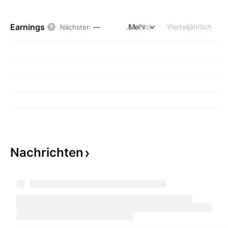
Earnings
Jährlich
Mehr
Vierteljährlich
Nächster
:
—
Nachrichten