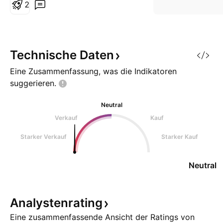
herum entwickeln wird. Der
2
nächste spannende Bereich
scheint mir bei etwa $330 zu
liegen. Wie können wir
feststellen, ob ein Preisniveau
Technische
Daten
wichtig oder unwichtig ist?
Eine Zusammenfassung, was die Indikatoren
Schaut eu
suggerieren.
Neutral
Verkauf
Kauf
Starker Verkauf
Starker Kauf
Neutral
Analystenrating
Eine zusammenfassende Ansicht der Ratings von