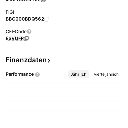
FIGI
BBG000BDQ562
CFI-Code
ESVUFR
Finanzdaten
Performance
Jährlich
Mehr
Vierteljährlich