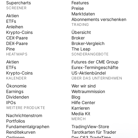
Supercharts
Features
SCREENER
Preise
Marktdaten
Aktien
Abonnements verschenken
ETFs
TRADING
Anleihen
Krypto-Coins
Übersicht
CEX-Paare
Broker
DEX-Paare
Broker-Vergleich
Pine
The Leap
HEATMAPS
SONDERANGEBOTE
Aktien
Futures der CME Group
ETFs
Eurex-Termingeschäfte
Krypto-Coins
US-Aktienbündel
KALENDER
ÜBER DAS UNTERNEHMEN
Ökonomie
Wer wir sind
Earnings
Weltraummission
Dividenden
Blog
IPOs
Hilfe Center
WEITERE PRODUKTE
Karrieren
Media Kit
Nachrichtenstrom
MERCH
Portfolios
Fundamentalgraphen
TradingView-Store
Renditekurven
Tarotkarten für Trader
Optionen
Der C63 TradeTime