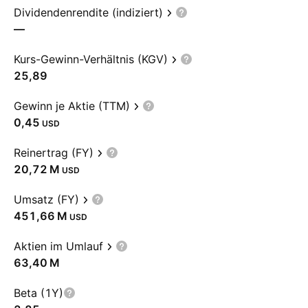
Dividendenrendite (indiziert)
—
Kurs-Gewinn-Verhältnis (KGV)
25,89
Gewinn je Aktie (TTM)
0,45
USD
Reinertrag (FY)
‪20,72 M‬
USD
Umsatz (FY)
‪451,66 M‬
USD
Aktien im Umlauf
‪63,40 M‬
Beta (1Y)