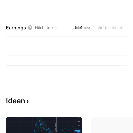
Earnings
Jährlich
Mehr
Vierteljährlich
Nächster
:
—
Ideen