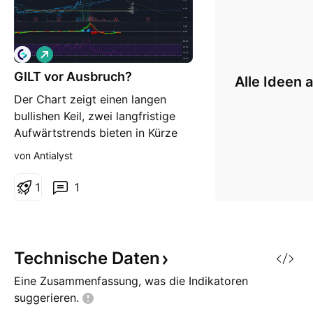
L
o
GILT vor Ausbruch?
n
Alle Ideen 
g
Der Chart zeigt einen langen
bullishen Keil, zwei langfristige
Aufwärtstrends bieten in Kürze
Unterstützung und könnten den
von Antialyst
nächsten Ausbruch befeuern.
Zusätzlich könnte das Ende der
1
1
Pandemie und der 5G Trend die
Aufwärts Fantasie befeuern. Die
aktuellen Verluste kommen aus
steigendem R&D Investit
Technische
Daten
Eine Zusammenfassung, was die Indikatoren
suggerieren.