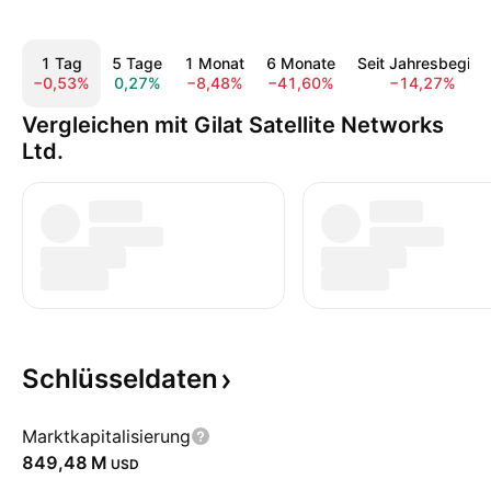
1 Tag
5 Tage
1 Monat
6 Monate
Seit Jahresbeginn
−0,53%
0,27%
−8,48%
−41,60%
−14,27%
Vergleichen mit Gilat Satellite Networks
Ltd.
Schlüsseldaten
Marktkapitalisierung
‪849,48 M‬
USD