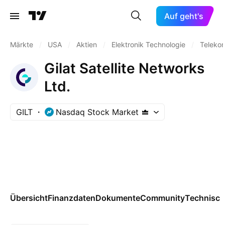
Auf geht's
Märkte
/
USA
/
Aktien
/
Elektronik Technologie
/
Teleko
Gilat Satellite Networks
Ltd.
GILT
Nasdaq Stock Market
Übersicht
Finanzdaten
Dokumente
Community
Technisch