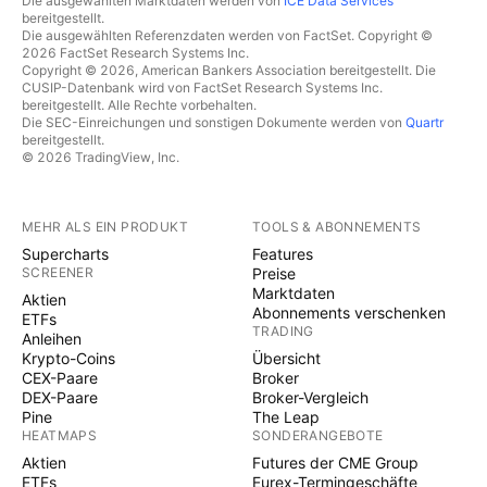
Die ausgewählten Marktdaten werden von
ICE Data Services
bereitgestellt.
Die ausgewählten Referenzdaten werden von FactSet. Copyright ©
2026 FactSet Research Systems Inc.
Copyright © 2026, American Bankers Association bereitgestellt. Die
CUSIP-Datenbank wird von FactSet Research Systems Inc.
bereitgestellt. Alle Rechte vorbehalten.
Die SEC-Einreichungen und sonstigen Dokumente werden von
Quartr
bereitgestellt.
© 2026 TradingView, Inc.
MEHR ALS EIN PRODUKT
TOOLS & ABONNEMENTS
Supercharts
Features
SCREENER
Preise
Marktdaten
Aktien
Abonnements verschenken
ETFs
TRADING
Anleihen
Krypto-Coins
Übersicht
CEX-Paare
Broker
DEX-Paare
Broker-Vergleich
Pine
The Leap
HEATMAPS
SONDERANGEBOTE
Aktien
Futures der CME Group
ETFs
Eurex-Termingeschäfte