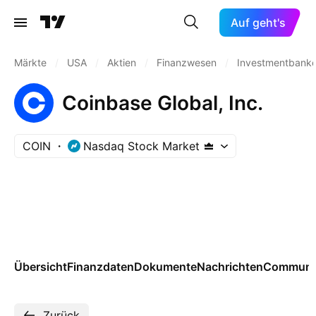
Auf geht's
Märkte
/
USA
/
Aktien
/
Finanzwesen
/
Investmentbanke
Coinbase Global, Inc.
COIN
Nasdaq Stock Market
Übersicht
Finanzdaten
Dokumente
Nachrichten
Communi
Zurück