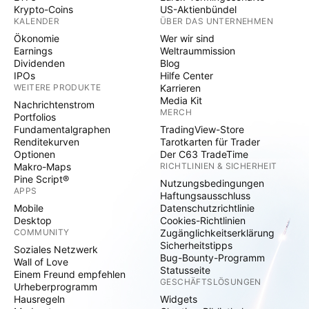
Krypto-Coins
US-Aktienbündel
KALENDER
ÜBER DAS UNTERNEHMEN
Ökonomie
Wer wir sind
Earnings
Weltraummission
Dividenden
Blog
IPOs
Hilfe Center
WEITERE PRODUKTE
Karrieren
Media Kit
Nachrichtenstrom
MERCH
Portfolios
Fundamentalgraphen
TradingView-Store
Renditekurven
Tarotkarten für Trader
Optionen
Der C63 TradeTime
Makro-Maps
RICHTLINIEN & SICHERHEIT
Pine Script®
Nutzungsbedingungen
APPS
Haftungsausschluss
Mobile
Datenschutzrichtlinie
Desktop
Cookies-Richtlinien
COMMUNITY
Zugänglichkeitserklärung
Sicherheitstipps
Soziales Netzwerk
Bug-Bounty-Programm
Wall of Love
Statusseite
Einem Freund empfehlen
GESCHÄFTSLÖSUNGEN
Urheberprogramm
Hausregeln
Widgets