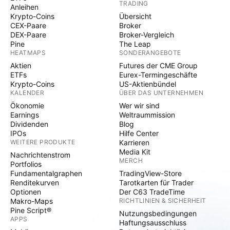
TRADING
Anleihen
Krypto-Coins
Übersicht
CEX-Paare
Broker
DEX-Paare
Broker-Vergleich
Pine
The Leap
HEATMAPS
SONDERANGEBOTE
Aktien
Futures der CME Group
ETFs
Eurex-Termingeschäfte
Krypto-Coins
US-Aktienbündel
KALENDER
ÜBER DAS UNTERNEHMEN
Ökonomie
Wer wir sind
Earnings
Weltraummission
Dividenden
Blog
IPOs
Hilfe Center
WEITERE PRODUKTE
Karrieren
Media Kit
Nachrichtenstrom
MERCH
Portfolios
Fundamentalgraphen
TradingView-Store
Renditekurven
Tarotkarten für Trader
Optionen
Der C63 TradeTime
Makro-Maps
RICHTLINIEN & SICHERHEIT
Pine Script®
Nutzungsbedingungen
APPS
Haftungsausschluss