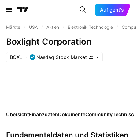
Auf geht's
Märkte
/
USA
/
Aktien
/
Elektronik Technologie
/
Comput
Boxlight Corporation
BOXL
Nasdaq Stock Market
Übersicht
Finanzdaten
Dokumente
Community
Technisch
Fundamentaldaten und Statistiken