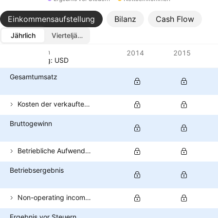
Einkommensaufstellung
Bilanz
Cash Flow
Jährlich
Vierteljährlich
Metriken
2014
2015
Währung: USD
Gesamtumsatz
Kosten der verkauften Güter
Bruttogewinn
Betriebliche Aufwendungen (exkl. COGS)
Betriebsergebnis
Non-operating income (total)
Ergebnis vor Steuern