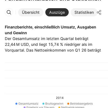
Übersicht
Auszüge
Statistiken
Di
Mehr
Finanzberichte, einschließlich Umsatz, Ausgaben
und Gewinn
Der Gesamtumsatz im letzten Quartal beträgt
‪22,44 M‬ USD, und liegt 15,74 % niedriger als im
Vorquartal. Das Nettoeinkommen von Q1 26 beträgt
‪−6,53 M‬ USD.
2014
Gesamtumsatz
Bruttogewinn
Betriebsergebnis
Ergebnis vor Steuern
Nettoeinkommen