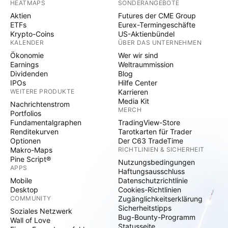
HEATMAPS
SONDERANGEBOTE
Aktien
Futures der CME Group
ETFs
Eurex-Termingeschäfte
Krypto-Coins
US-Aktienbündel
KALENDER
ÜBER DAS UNTERNEHMEN
Ökonomie
Wer wir sind
Earnings
Weltraummission
Dividenden
Blog
IPOs
Hilfe Center
WEITERE PRODUKTE
Karrieren
Media Kit
Nachrichtenstrom
MERCH
Portfolios
Fundamentalgraphen
TradingView-Store
Renditekurven
Tarotkarten für Trader
Optionen
Der C63 TradeTime
Makro-Maps
RICHTLINIEN & SICHERHEIT
Pine Script®
Nutzungsbedingungen
APPS
Haftungsausschluss
Mobile
Datenschutzrichtlinie
Desktop
Cookies-Richtlinien
COMMUNITY
Zugänglichkeitserklärung
Sicherheitstipps
Soziales Netzwerk
Bug-Bounty-Programm
Wall of Love
Statusseite