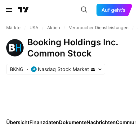
Auf geht's
Märkte
/
USA
/
Aktien
/
Verbraucher Dienstleistungen
/
Booking Holdings Inc.
Common Stock
BKNG
Nasdaq Stock Market
Übersicht
Finanzdaten
Dokumente
Nachrichten
Communi