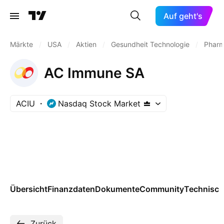
Auf geht's
Märkte
/
USA
/
Aktien
/
Gesundheit Technologie
/
Pharm
AC Immune SA
ACIU
Nasdaq Stock Market
Übersicht
Finanzdaten
Dokumente
Community
Technisch
Zurück