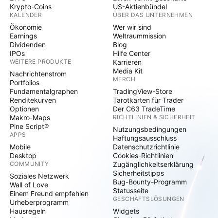
Krypto-Coins
US-Aktienbündel
KALENDER
ÜBER DAS UNTERNEHMEN
Ökonomie
Wer wir sind
Earnings
Weltraummission
Dividenden
Blog
IPOs
Hilfe Center
WEITERE PRODUKTE
Karrieren
Media Kit
Nachrichtenstrom
MERCH
Portfolios
Fundamentalgraphen
TradingView-Store
Renditekurven
Tarotkarten für Trader
Optionen
Der C63 TradeTime
Makro-Maps
RICHTLINIEN & SICHERHEIT
Pine Script®
Nutzungsbedingungen
APPS
Haftungsausschluss
Mobile
Datenschutzrichtlinie
Desktop
Cookies-Richtlinien
COMMUNITY
Zugänglichkeitserklärung
Sicherheitstipps
Soziales Netzwerk
Bug-Bounty-Programm
Wall of Love
Statusseite
Einem Freund empfehlen
GESCHÄFTSLÖSUNGEN
Urheberprogramm
Hausregeln
Widgets