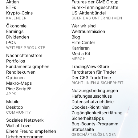
Aktien
Futures der CME Group
ETFs
Eurex-Termingeschäfte
Krypto-Coins
US-Aktienbündel
KALENDER
ÜBER DAS UNTERNEHMEN
Ökonomie
Wer wir sind
Earnings
Weltraummission
Dividenden
Blog
IPOs
Hilfe Center
WEITERE PRODUKTE
Karrieren
Media Kit
Nachrichtenstrom
MERCH
Portfolios
Fundamentalgraphen
TradingView-Store
Renditekurven
Tarotkarten für Trader
Optionen
Der C63 TradeTime
Makro-Maps
RICHTLINIEN & SICHERHEIT
Pine Script®
Nutzungsbedingungen
APPS
Haftungsausschluss
Mobile
Datenschutzrichtlinie
Desktop
Cookies-Richtlinien
COMMUNITY
Zugänglichkeitserklärung
Sicherheitstipps
Soziales Netzwerk
Bug-Bounty-Programm
Wall of Love
Statusseite
Einem Freund empfehlen
GESCHÄFTSLÖSUNGEN
Urheberprogramm