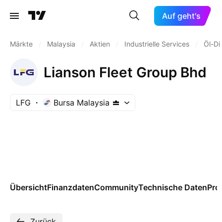
Auf geht's
Märkte
/
Malaysia
/
Aktien
/
Industrielle Services
/
Öl-Di
Lianson Fleet Group Bhd
LFG
Bursa Malaysia
Übersicht
Finanzdaten
Community
Technische Daten
Pro
Zurück