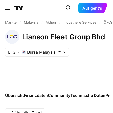
Auf geht's
Märkte
/
Malaysia
/
Aktien
/
Industrielle Services
/
Öl-Di
Lianson Fleet Group Bhd
LFG
Bursa Malaysia
Übersicht
Finanzdaten
Community
Technische Daten
Pro
Vollbild-Chart