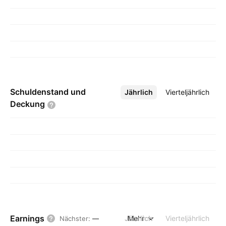
Schuldenstand und
Jährlich
Mehr
Vierteljährlich
Deckung
Earnings
Jährlich
Mehr
Vierteljährlich
Nächster
:
—