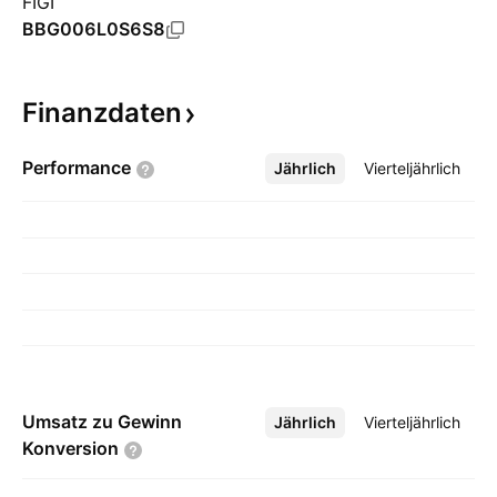
FIGI
BBG006L0S6S8
Finanzdaten
Performance
Jährlich
Mehr
Vierteljährlich
Umsatz zu Gewinn
Jährlich
Mehr
Vierteljährlich
Konversion