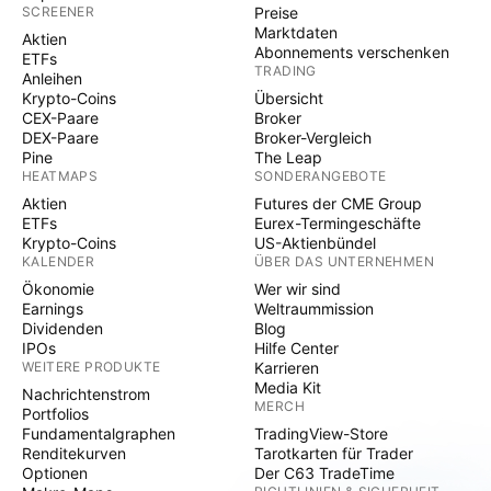
SCREENER
Preise
Marktdaten
Aktien
Abonnements verschenken
ETFs
TRADING
Anleihen
Krypto-Coins
Übersicht
CEX-Paare
Broker
DEX-Paare
Broker-Vergleich
Pine
The Leap
HEATMAPS
SONDERANGEBOTE
Aktien
Futures der CME Group
ETFs
Eurex-Termingeschäfte
Krypto-Coins
US-Aktienbündel
KALENDER
ÜBER DAS UNTERNEHMEN
Ökonomie
Wer wir sind
Earnings
Weltraummission
Dividenden
Blog
IPOs
Hilfe Center
WEITERE PRODUKTE
Karrieren
Media Kit
Nachrichtenstrom
MERCH
Portfolios
Fundamentalgraphen
TradingView-Store
Renditekurven
Tarotkarten für Trader
Optionen
Der C63 TradeTime