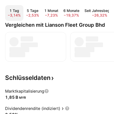
1 Tag
5 Tage
1 Monat
6 Monate
Seit Jahresbegin
−3,14%
−2,53%
−7,23%
−19,37%
−26,32%
Vergleichen mit Lianson Fleet Group Bhd
Schlüsseldaten
Marktkapitalisierung
‪1,85 B‬
MYR
Dividendenrendite (indiziert)