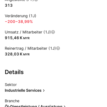
313
Veränderung (1J)
−200
−38,99%
Umsatz / Mitarbeiter (1J)
‪915,46 K‬
MYR
Reinertrag / Mitarbeiter (1J)
‪328,03 K‬
MYR
Details
Sektor
Industrielle Services
Branche
Öl-Dienstleistung / Ausrüstung