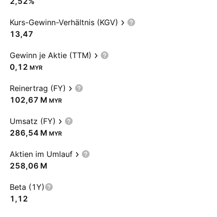
2,52%
Kurs-Gewinn-Verhältnis (KGV)
13,47
Gewinn je Aktie (TTM)
0,12
MYR
Reinertrag (FY)
‪102,67 M‬
MYR
Umsatz (FY)
‪286,54 M‬
MYR
Aktien im Umlauf
‪258,06 M‬
Beta (1Y)
1,12