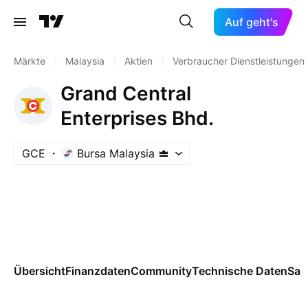
Auf geht's
Märkte
/
Malaysia
/
Aktien
/
Verbraucher Dienstleistungen
Grand Central
Enterprises Bhd.
GCE
Bursa Malaysia
Übersicht
Finanzdaten
Community
Technische Daten
Sai