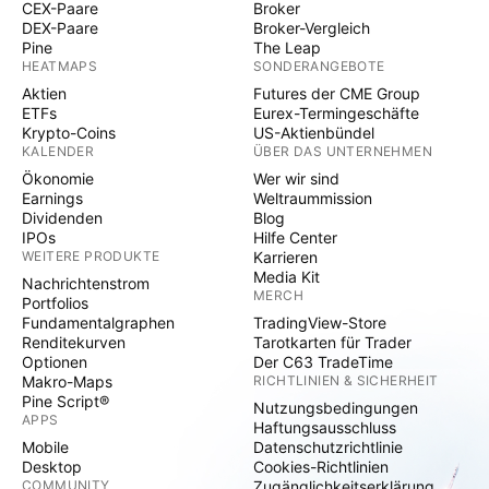
CEX-Paare
Broker
DEX-Paare
Broker-Vergleich
Pine
The Leap
HEATMAPS
SONDERANGEBOTE
Aktien
Futures der CME Group
ETFs
Eurex-Termingeschäfte
Krypto-Coins
US-Aktienbündel
KALENDER
ÜBER DAS UNTERNEHMEN
Ökonomie
Wer wir sind
Earnings
Weltraummission
Dividenden
Blog
IPOs
Hilfe Center
WEITERE PRODUKTE
Karrieren
Media Kit
Nachrichtenstrom
MERCH
Portfolios
Fundamentalgraphen
TradingView-Store
Renditekurven
Tarotkarten für Trader
Optionen
Der C63 TradeTime
Makro-Maps
RICHTLINIEN & SICHERHEIT
Pine Script®
Nutzungsbedingungen
APPS
Haftungsausschluss
Mobile
Datenschutzrichtlinie
Desktop
Cookies-Richtlinien
COMMUNITY
Zugänglichkeitserklärung