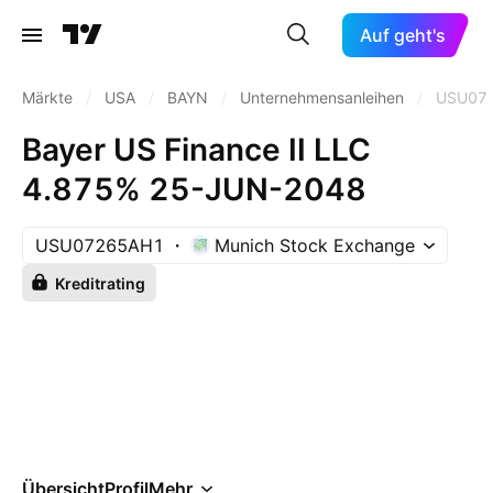
Auf geht's
Märkte
/
USA
/
BAYN
/
Unternehmensanleihen
/
USU07
Bayer US Finance II LLC
4.875% 25-JUN-2048
USU07265AH1
Munich Stock Exchange
Kreditrating
Übersicht
Profil
Mehr