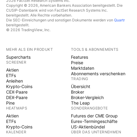
2026 FactSet Research Systems Inc.
Copyright © 2026, American Bankers Association bereitgestellt. Die
CUSIP-Datenbank wird von FactSet Research Systems Inc.
bereitgestellt. Alle Rechte vorbehalten.
Die SEC-Einreichungen und sonstigen Dokumente werden von
Quartr
bereitgestellt.
© 2026 TradingView, Inc.
MEHR ALS EIN PRODUKT
TOOLS & ABONNEMENTS
Supercharts
Features
SCREENER
Preise
Marktdaten
Aktien
Abonnements verschenken
ETFs
TRADING
Anleihen
Krypto-Coins
Übersicht
CEX-Paare
Broker
DEX-Paare
Broker-Vergleich
Pine
The Leap
HEATMAPS
SONDERANGEBOTE
Aktien
Futures der CME Group
ETFs
Eurex-Termingeschäfte
Krypto-Coins
US-Aktienbündel
KALENDER
ÜBER DAS UNTERNEHMEN