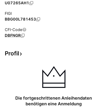
U07265AH1
FIGI
BBG00L781453
CFI-Code
DBFNGR
Profil
Die fortgeschrittenen Anleihendaten
benötigen eine Anmeldung