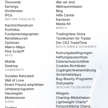
Ökonomie
Wer wir sind
Earnings
Weltraummission
Dividenden
Blog
IPOs
Hilfe Center
WEITERE PRODUKTE
Karrieren
Media Kit
Nachrichtenstrom
MERCH
Portfolios
Fundamentalgraphen
TradingView-Store
Renditekurven
Tarotkarten für Trader
Optionen
Der C63 TradeTime
Makro-Maps
RICHTLINIEN & SICHERHEIT
Pine Script®
Nutzungsbedingungen
APPS
Haftungsausschluss
Mobile
Datenschutzrichtlinie
Desktop
Cookies-Richtlinien
COMMUNITY
Zugänglichkeitserklärung
Sicherheitstipps
Soziales Netzwerk
Bug-Bounty-Programm
Wall of Love
Statusseite
Einem Freund empfehlen
GESCHÄFTSLÖSUNGEN
Urheberprogramm
Hausregeln
Widgets
Moderatoren
Charting-Bibliotheken
IDEEN
Lightweight Charts™
Fortschrittliche Charts
Trading