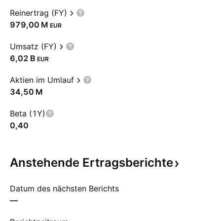
Reinertrag (FY)
‪979,00 M‬
EUR
Umsatz (FY)
‪6,02 B‬
EUR
Aktien im Umlauf
‪34,50 M‬
Beta (1Y)
0,40
Anstehende
Ertragsberichte
Datum des nächsten Berichts
—