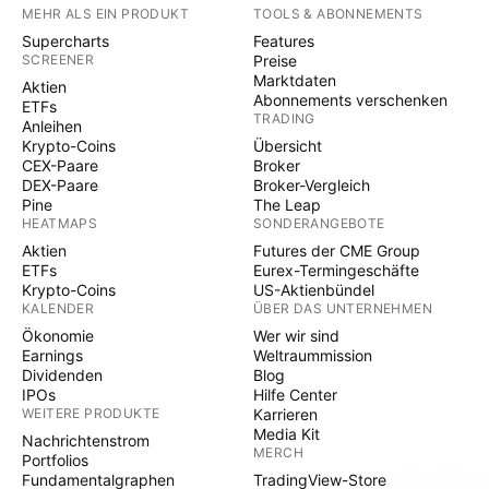
MEHR ALS EIN PRODUKT
TOOLS & ABONNEMENTS
Supercharts
Features
SCREENER
Preise
Marktdaten
Aktien
Abonnements verschenken
ETFs
TRADING
Anleihen
Krypto-Coins
Übersicht
CEX-Paare
Broker
DEX-Paare
Broker-Vergleich
Pine
The Leap
HEATMAPS
SONDERANGEBOTE
Aktien
Futures der CME Group
ETFs
Eurex-Termingeschäfte
Krypto-Coins
US-Aktienbündel
KALENDER
ÜBER DAS UNTERNEHMEN
Ökonomie
Wer wir sind
Earnings
Weltraummission
Dividenden
Blog
IPOs
Hilfe Center
WEITERE PRODUKTE
Karrieren
Media Kit
Nachrichtenstrom
MERCH
Portfolios
Fundamentalgraphen
TradingView-Store