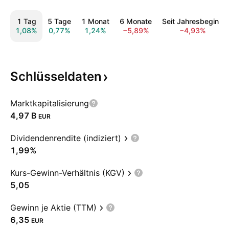
1 Tag
5 Tage
1 Monat
6 Monate
Seit Jahresbeginn
1,08%
0,77%
1,24%
−5,89%
−4,93%
Schlüsseldaten
Marktkapitalisierung
‪4,97 B‬
EUR
Dividendenrendite (indiziert)
1,99%
Kurs-Gewinn-Verhältnis (KGV)
5,05
Gewinn je Aktie (TTM)
6,35
EUR