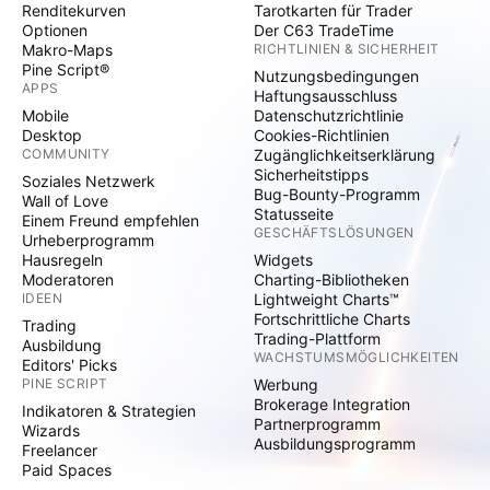
Renditekurven
Tarotkarten für Trader
Optionen
Der C63 TradeTime
Makro-Maps
RICHTLINIEN & SICHERHEIT
Pine Script®
Nutzungsbedingungen
APPS
Haftungsausschluss
Mobile
Datenschutzrichtlinie
Desktop
Cookies-Richtlinien
COMMUNITY
Zugänglichkeitserklärung
Sicherheitstipps
Soziales Netzwerk
Bug-Bounty-Programm
Wall of Love
Statusseite
Einem Freund empfehlen
GESCHÄFTSLÖSUNGEN
Urheberprogramm
Hausregeln
Widgets
Moderatoren
Charting-Bibliotheken
IDEEN
Lightweight Charts™
Fortschrittliche Charts
Trading
Trading-Plattform
Ausbildung
WACHSTUMSMÖGLICHKEITEN
Editors' Picks
PINE SCRIPT
Werbung
Brokerage Integration
Indikatoren & Strategien
Partnerprogramm
Wizards
Ausbildungsprogramm
Freelancer
Paid Spaces