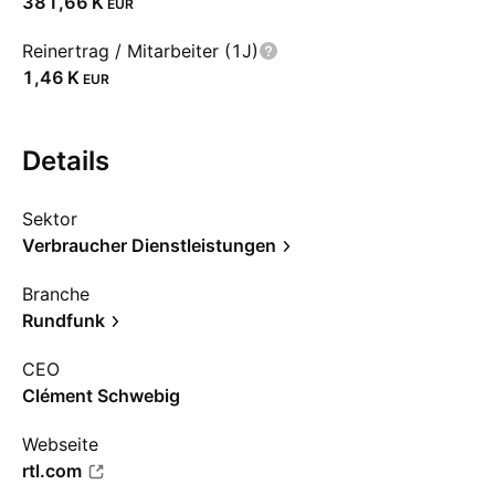
‪381,66 K‬
EUR
Reinertrag / Mitarbeiter (1J)
‪1,46 K‬
EUR
Details
Sektor
Verbraucher Dienstleistungen
Branche
Rundfunk
CEO
Clément Schwebig
Webseite
rtl.com