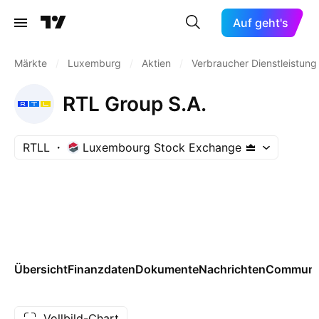
Auf geht's
Märkte
/
Luxemburg
/
Aktien
/
Verbraucher Dienstleistung
RTL Group S.A.
RTLL
Luxembourg Stock Exchange
Übersicht
Finanzdaten
Dokumente
Nachrichten
Communi
Vollbild-Chart