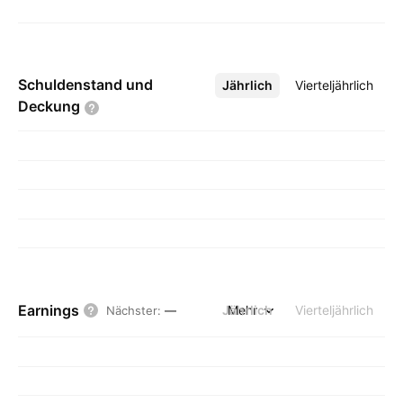
Schuldenstand und
Jährlich
Mehr
Vierteljährlich
Deckung
Earnings
Jährlich
Mehr
Vierteljährlich
Nächster
:
—