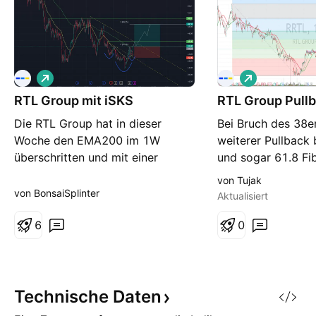
L
L
o
o
RTL Group mit iSKS
n
RTL Group Pull
n
g
g
Die RTL Group hat in dieser
Bei Bruch des 38er
Woche den EMA200 im 1W
weiterer Pullback
überschritten und mit einer
und sogar 61.8 Fib
langen grünen Kerze ein
Entry wäre hierbei
von Tujak
Kaufsignal geliefert. Aus der
Tagesschluss über
von BonsaiSplinter
Aktualisiert
entstandene iSKS lässt sich ein
und SL ein Verlust
Ziel bei 49,55€ ableiten. Negativ
6
Supportzone um 5
0
aus Sicht der Bullen wäre ein
sei angemerkt, das
Rückfall und die GDs EMA20 und
nun mehr über ei
EMA50 bei rund 32€ und unter
oberhalb des SMA
das Tief di
Technische
Daten