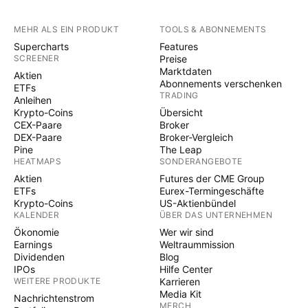
MEHR ALS EIN PRODUKT
TOOLS & ABONNEMENTS
Supercharts
Features
SCREENER
Preise
Marktdaten
Aktien
Abonnements verschenken
ETFs
TRADING
Anleihen
Krypto-Coins
Übersicht
CEX-Paare
Broker
DEX-Paare
Broker-Vergleich
Pine
The Leap
HEATMAPS
SONDERANGEBOTE
Aktien
Futures der CME Group
ETFs
Eurex-Termingeschäfte
Krypto-Coins
US-Aktienbündel
KALENDER
ÜBER DAS UNTERNEHMEN
Ökonomie
Wer wir sind
Earnings
Weltraummission
Dividenden
Blog
IPOs
Hilfe Center
WEITERE PRODUKTE
Karrieren
Media Kit
Nachrichtenstrom
MERCH