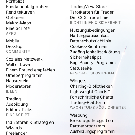
Portfolios
Fundamentalgraphen
TradingView-Store
Renditekurven
Tarotkarten für Trader
Optionen
Der C63 TradeTime
Makro-Maps
RICHTLINIEN & SICHERHEIT
Pine Script®
Nutzungsbedingungen
APPS
Haftungsausschluss
Mobile
Datenschutzrichtlinie
Desktop
Cookies-Richtlinien
COMMUNITY
Zugänglichkeitserklärung
Sicherheitstipps
Soziales Netzwerk
Bug-Bounty-Programm
Wall of Love
Statusseite
Einem Freund empfehlen
GESCHÄFTSLÖSUNGEN
Urheberprogramm
Hausregeln
Widgets
Moderatoren
Charting-Bibliotheken
IDEEN
Lightweight Charts™
Fortschrittliche Charts
Trading
Trading-Plattform
Ausbildung
WACHSTUMSMÖGLICHKEITEN
Editors' Picks
PINE SCRIPT
Werbung
Brokerage Integration
Indikatoren & Strategien
Partnerprogramm
Wizards
Ausbildungsprogramm
Freelancer