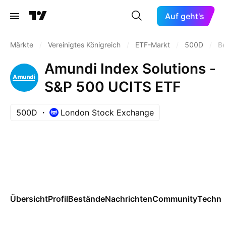
Auf geht's
Märkte
/
Vereinigtes Königreich
/
ETF-Markt
/
500D
/
Be
Amundi Index Solutions -
S&P 500 UCITS ETF
500D
London Stock Exchange
Übersicht
Profil
Bestände
Nachrichten
Community
Techni