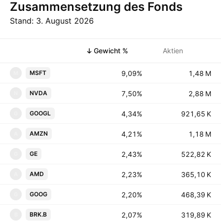
Zusammensetzung des Fonds
Stand: 3. August 2026
Symbol
Gewicht %
Aktien
9,09%
‪‪1,48 M‬‬
MSFT
M
7,50%
‪‪2,88 M‬‬
NVDA
N
4,34%
‪‪921,65 K‬‬
GOOGL
G
4,21%
‪‪1,18 M‬‬
AMZN
A
2,43%
‪‪522,82 K‬‬
GE
G
2,23%
‪‪365,10 K‬‬
AMD
A
2,20%
‪‪468,39 K‬‬
GOOG
G
2,07%
‪‪319,89 K‬‬
BRK.B
B