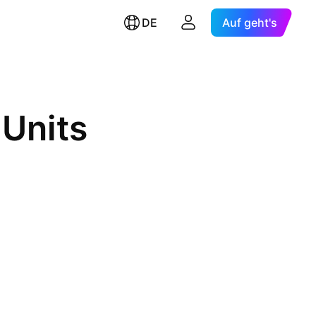
DE
Auf geht's
 Units