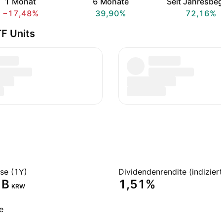
1 Monat
6 Monate
Seit Jahresbe
−17,48%
39,90%
72,16%
F Units
sse (1Y)
Dividendenrendite (indizier
B‬
1,51%
KRW
e