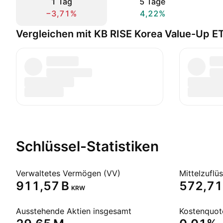
1 Tag
5 Tage
−3,71%
4,22%
Vergleichen mit KB RISE Korea Value-Up ET
Schlüssel-Statistiken
Verwaltetes Vermögen (VV)
Mittelzuflü
‪911,57 B‬
‪572,71 
KRW
Ausstehende Aktien insgesamt
Kostenquot