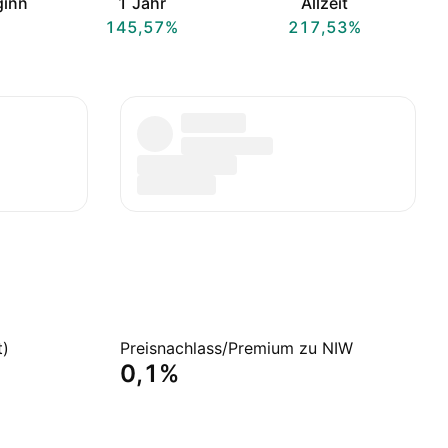
ginn
1 Jahr
Allzeit
145,57%
217,53%
t)
Preisnachlass/Premium zu NIW
0,1%