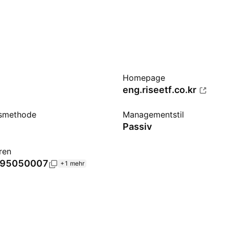
Homepage
eng.riseetf.co.kr
nsmethode
Managementstil
Passiv
ren
95050007
+1 mehr