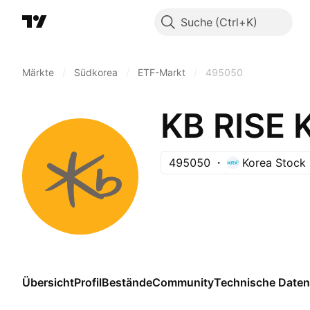
Suche
Märkte
/
Südkorea
/
ETF-Markt
/
495050
KB RISE 
495050
Korea Stock
Übersicht
Profil
Bestände
Community
Technische Daten