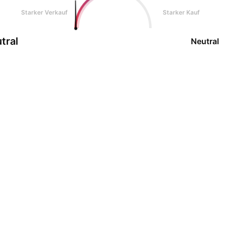
Starker Verkauf
Starker Kauf
tral
Neutral