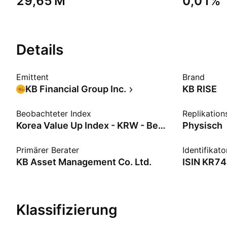
‪29,65 M‬
0,01%
Details
Emittent
Brand
KB Financial Group Inc.
KB RISE
Beobachteter Index
Replikatio
Korea Value Up Index - KRW - Benchmark TR Gross
Physisch
Primärer Berater
Identifikato
KB Asset Management Co. Ltd.
ISIN
KR74
Klassifizierung