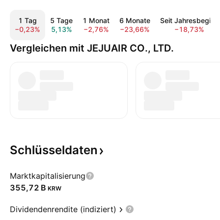
1 Tag
5 Tage
1 Monat
6 Monate
Seit Jahresbeginn
−0,23%
5,13%
−2,76%
−23,66%
−18,73%
Vergleichen mit JEJUAIR CO., LTD.
Schlüsseldaten
Marktkapitalisierung
‪355,72 B‬
KRW
Dividendenrendite (indiziert)