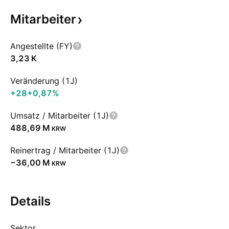
Mitarbeiter
Angestellte (FY)
‪3,23 K‬
Veränderung (1J)
+28
+0,87%
Umsatz / Mitarbeiter (1J)
‪488,69 M‬
KRW
Reinertrag / Mitarbeiter (1J)
‪−36,00 M‬
KRW
Details
Sektor