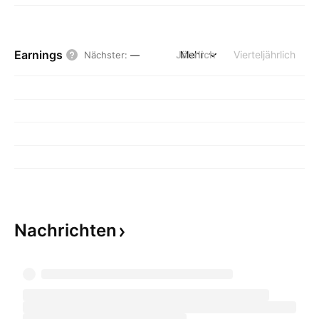
Earnings
Jährlich
Mehr
Vierteljährlich
Nächster
:
—
Nachrichten