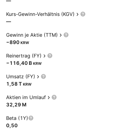
—
Kurs-Gewinn-Verhältnis (KGV)
—
Gewinn je Aktie (TTM)
−890
KRW
Reinertrag (FY)
‪−116,40 B‬
KRW
Umsatz (FY)
‪1,58 T‬
KRW
Aktien im Umlauf
‪32,29 M‬
Beta (1Y)
0,50