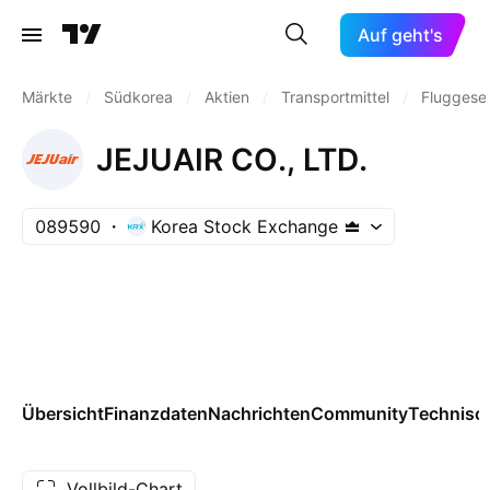
Auf geht's
Märkte
/
Südkorea
/
Aktien
/
Transportmittel
/
Fluggesel
JEJUAIR CO., LTD.
089590
Korea Stock Exchange
Übersicht
Finanzdaten
Nachrichten
Community
Technisc
Vollbild-Chart