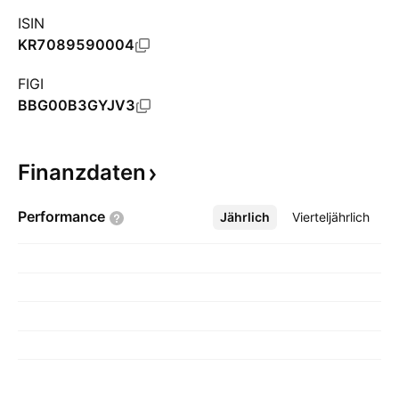
ISIN
KR7089590004
FIGI
BBG00B3GYJV3
Finanzdaten
Performance
Jährlich
Mehr
Vierteljährlich