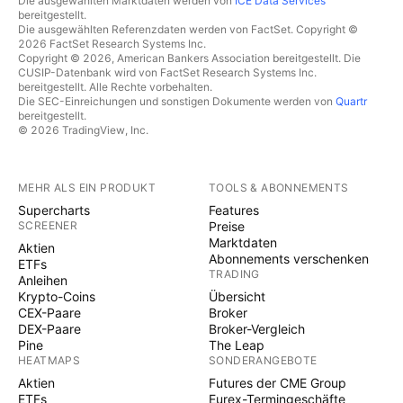
Die ausgewählten Marktdaten werden von
ICE Data Services
bereitgestellt.
Die ausgewählten Referenzdaten werden von FactSet. Copyright ©
2026 FactSet Research Systems Inc.
Copyright © 2026, American Bankers Association bereitgestellt. Die
CUSIP-Datenbank wird von FactSet Research Systems Inc.
bereitgestellt. Alle Rechte vorbehalten.
Die SEC-Einreichungen und sonstigen Dokumente werden von
Quartr
bereitgestellt.
© 2026 TradingView, Inc.
MEHR ALS EIN PRODUKT
TOOLS & ABONNEMENTS
Supercharts
Features
SCREENER
Preise
Marktdaten
Aktien
Abonnements verschenken
ETFs
TRADING
Anleihen
Krypto-Coins
Übersicht
CEX-Paare
Broker
DEX-Paare
Broker-Vergleich
Pine
The Leap
HEATMAPS
SONDERANGEBOTE
Aktien
Futures der CME Group
ETFs
Eurex-Termingeschäfte