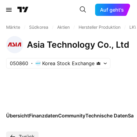
Auf geht's
Märkte
/
Südkorea
/
Aktien
/
Hersteller Produktion
/
LKW
Asia Technology Co., Ltd
050860
Korea Stock Exchange
Übersicht
Finanzdaten
Community
Technische Daten
Sai
Zurück