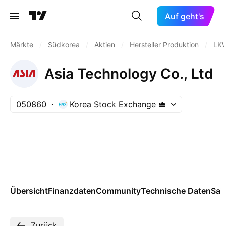
Auf geht's
Märkte
/
Südkorea
/
Aktien
/
Hersteller Produktion
/
LKW
Asia Technology Co., Ltd
050860
Korea Stock Exchange
Übersicht
Finanzdaten
Community
Technische Daten
Sai
Zurück