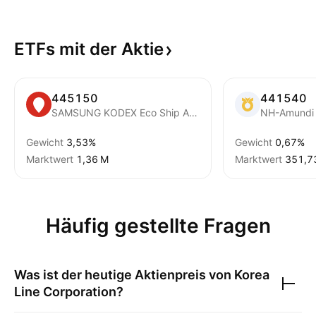
ETFs mit der
Aktie
445150
441540
SAMSUNG KODEX Eco Ship Active ETF Units
Gewicht
3,53%
Gewicht
0,67%
Marktwert
‪1,36 M‬
Marktwert
‪351,73
Häufig gestellte Fragen
Was ist der heutige Aktienpreis von
Korea
Line Corporation
?