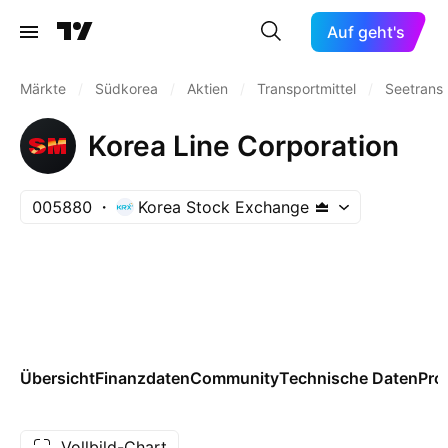
Auf geht's
Märkte
/
Südkorea
/
Aktien
/
Transportmittel
/
Seetrans
Korea Line Corporation
005880
Korea Stock Exchange
Übersicht
Finanzdaten
Community
Technische Daten
Pro
Vollbild-Chart