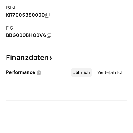
ISIN
KR7005880000
FIGI
BBG000BHQ0V6
Finanzdaten
Performance
Jährlich
Mehr
Vierteljährlich