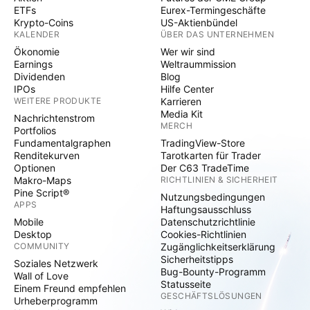
ETFs
Eurex-Termingeschäfte
Krypto-Coins
US-Aktienbündel
KALENDER
ÜBER DAS UNTERNEHMEN
Ökonomie
Wer wir sind
Earnings
Weltraummission
Dividenden
Blog
IPOs
Hilfe Center
WEITERE PRODUKTE
Karrieren
Media Kit
Nachrichtenstrom
MERCH
Portfolios
Fundamentalgraphen
TradingView-Store
Renditekurven
Tarotkarten für Trader
Optionen
Der C63 TradeTime
Makro-Maps
RICHTLINIEN & SICHERHEIT
Pine Script®
Nutzungsbedingungen
APPS
Haftungsausschluss
Mobile
Datenschutzrichtlinie
Desktop
Cookies-Richtlinien
COMMUNITY
Zugänglichkeitserklärung
Sicherheitstipps
Soziales Netzwerk
Bug-Bounty-Programm
Wall of Love
Statusseite
Einem Freund empfehlen
GESCHÄFTSLÖSUNGEN
Urheberprogramm