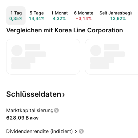
1 Tag
5 Tage
1 Monat
6 Monate
Seit Jahresbeginn
0,35%
14,44%
4,32%
−3,14%
13,92%
Vergleichen mit Korea Line Corporation
Schlüsseldaten
Marktkapitalisierung
‪628,09 B‬
KRW
Dividendenrendite (indiziert)