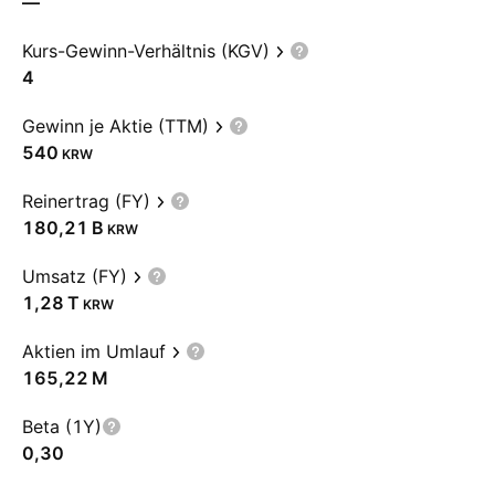
—
Kurs-Gewinn-Verhältnis (KGV)
4
Gewinn je Aktie (TTM)
540
KRW
Reinertrag (FY)
‪180,21 B‬
KRW
Umsatz (FY)
‪1,28 T‬
KRW
Aktien im Umlauf
‪165,22 M‬
Beta (1Y)
0,30