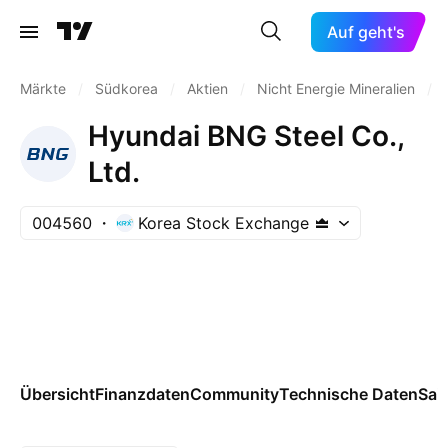
Auf geht's
Märkte
/
Südkorea
/
Aktien
/
Nicht Energie Mineralien
/
Hyundai BNG Steel Co.,
Ltd.
004560
Korea Stock Exchange
Übersicht
Finanzdaten
Community
Technische Daten
Sai