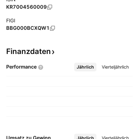
KR7004560009
FIGI
BBG000BCXQW1
Finanzdaten
Performance
Jährlich
Mehr
Vierteljährlich
Umsatz zu Gewinn
Jährlich
Mehr
Vierteljährlich