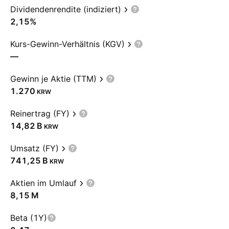
Dividendenrendite (indiziert)
2,15%
Kurs-Gewinn-Verhältnis (KGV)
—
Gewinn je Aktie (TTM)
1.270
KRW
Reinertrag (FY)
‪14,82 B‬
KRW
Umsatz (FY)
‪741,25 B‬
KRW
Aktien im Umlauf
‪8,15 M‬
Beta (1Y)