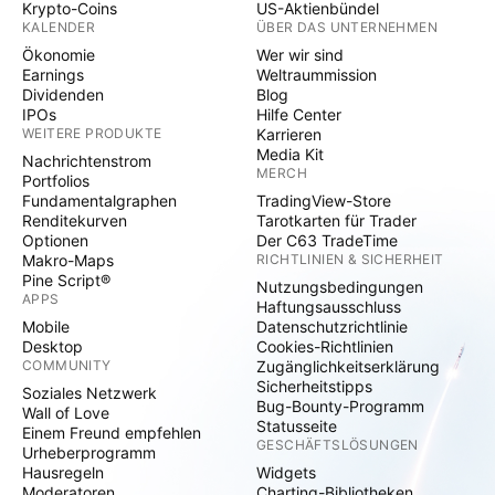
Krypto-Coins
US-Aktienbündel
KALENDER
ÜBER DAS UNTERNEHMEN
Ökonomie
Wer wir sind
Earnings
Weltraummission
Dividenden
Blog
IPOs
Hilfe Center
WEITERE PRODUKTE
Karrieren
Media Kit
Nachrichtenstrom
MERCH
Portfolios
Fundamentalgraphen
TradingView-Store
Renditekurven
Tarotkarten für Trader
Optionen
Der C63 TradeTime
Makro-Maps
RICHTLINIEN & SICHERHEIT
Pine Script®
Nutzungsbedingungen
APPS
Haftungsausschluss
Mobile
Datenschutzrichtlinie
Desktop
Cookies-Richtlinien
COMMUNITY
Zugänglichkeitserklärung
Sicherheitstipps
Soziales Netzwerk
Bug-Bounty-Programm
Wall of Love
Statusseite
Einem Freund empfehlen
GESCHÄFTSLÖSUNGEN
Urheberprogramm
Hausregeln
Widgets
Moderatoren
Charting-Bibliotheken