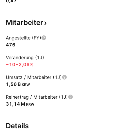
0,47
Mitarbeiter
Angestellte (FY)
476
Veränderung (1J)
−10
−2,06%
Umsatz / Mitarbeiter (1J)
‪1,56 B‬
KRW
Reinertrag / Mitarbeiter (1J)
‪31,14 M‬
KRW
Details