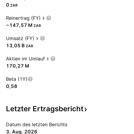
0
ZAR
Reinertrag (FY)
‪−147,57 M‬
ZAR
Umsatz (FY)
‪13,05 B‬
ZAR
Aktien im Umlauf
‪170,27 M‬
Beta (1Y)
0,58
Letzter
Ertragsbericht
Datum des letzten Berichts
3. Aug. 2026