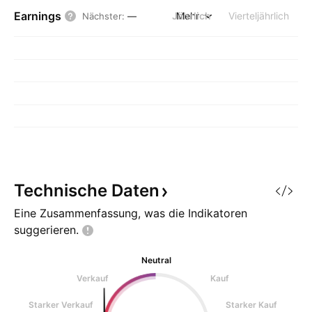
Earnings
Jährlich
Mehr
Vierteljährlich
Nächster
:
—
Technische
Daten
Eine Zusammenfassung, was die Indikatoren
suggerieren.
Neutral
Verkauf
Kauf
Starker Verkauf
Starker Kauf