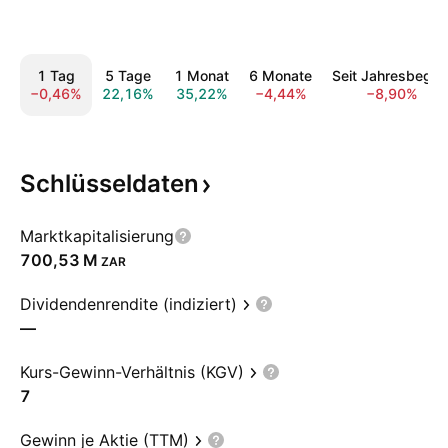
1 Tag
5 Tage
1 Monat
6 Monate
Seit Jahresbegin
−0,46%
22,16%
35,22%
−4,44%
−8,90%
Schlüsseldaten
Marktkapitalisierung
‪700,53 M‬
ZAR
Dividendenrendite (indiziert)
—
Kurs-Gewinn-Verhältnis (KGV)
7
Gewinn je Aktie (TTM)