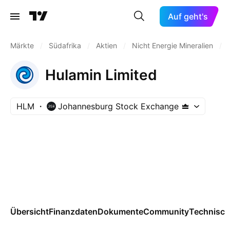
Auf geht's
Märkte
/
Südafrika
/
Aktien
/
Nicht Energie Mineralien
/
Hulamin Limited
HLM
Johannesburg Stock Exchange
Übersicht
Finanzdaten
Dokumente
Community
Technisch