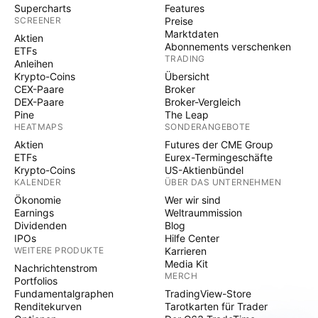
Supercharts
Features
SCREENER
Preise
Marktdaten
Aktien
Abonnements verschenken
ETFs
TRADING
Anleihen
Krypto-Coins
Übersicht
CEX-Paare
Broker
DEX-Paare
Broker-Vergleich
Pine
The Leap
HEATMAPS
SONDERANGEBOTE
Aktien
Futures der CME Group
ETFs
Eurex-Termingeschäfte
Krypto-Coins
US-Aktienbündel
KALENDER
ÜBER DAS UNTERNEHMEN
Ökonomie
Wer wir sind
Earnings
Weltraummission
Dividenden
Blog
IPOs
Hilfe Center
WEITERE PRODUKTE
Karrieren
Media Kit
Nachrichtenstrom
MERCH
Portfolios
Fundamentalgraphen
TradingView-Store
Renditekurven
Tarotkarten für Trader