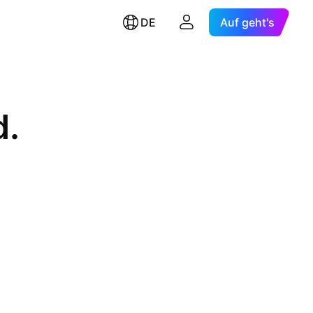
DE
Auf geht's
d.