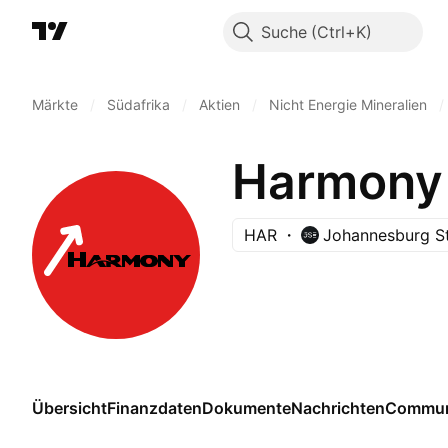
Suche
Märkte
/
Südafrika
/
Aktien
/
Nicht Energie Mineralien
/
Harmony 
HAR
Johannesburg S
Übersicht
Finanzdaten
Dokumente
Nachrichten
Commun