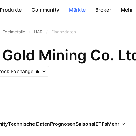
Produkte
Community
Märkte
Broker
Mehr
Edelmetalle
/
HAR
/
Finanzdaten
Gold Mining Co. Lt
tock Exchange
ity
Technische Daten
Prognosen
Saisonal
ETFs
Mehr