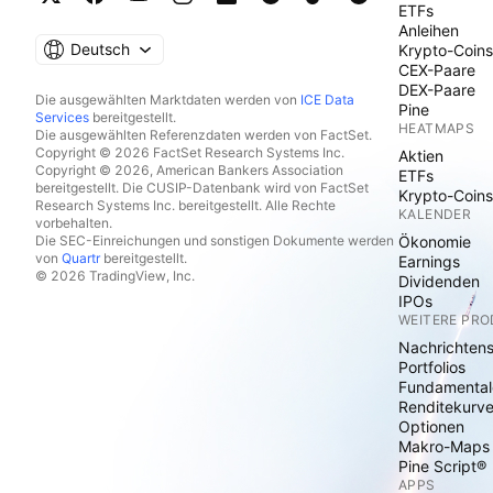
ETFs
Anleihen
Deutsch
Krypto-Coins
CEX-Paare
DEX-Paare
Die ausgewählten Marktdaten werden von
ICE Data
Pine
Services
bereitgestellt.
HEATMAPS
Die ausgewählten Referenzdaten werden von FactSet.
Copyright © 2026 FactSet Research Systems Inc.
Aktien
Copyright © 2026, American Bankers Association
ETFs
bereitgestellt. Die CUSIP-Datenbank wird von FactSet
Krypto-Coins
Research Systems Inc. bereitgestellt. Alle Rechte
KALENDER
vorbehalten.
Die SEC-Einreichungen und sonstigen Dokumente werden
Ökonomie
von
Quartr
bereitgestellt.
Earnings
© 2026 TradingView, Inc.
Dividenden
IPOs
WEITERE PR
Nachrichten
Portfolios
Fundamental
Renditekurv
Optionen
Makro-Maps
Pine Script®
APPS