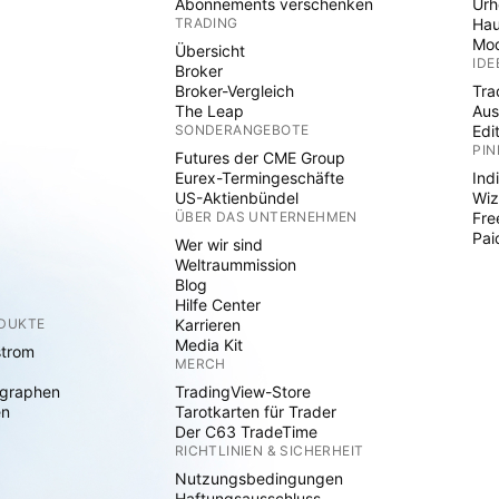
Abonnements verschenken
Ur
TRADING
Hau
Mod
Übersicht
IDE
Broker
Broker-Vergleich
Tra
The Leap
Aus
SONDERANGEBOTE
Edi
PIN
Futures der CME Group
Eurex-Termingeschäfte
Ind
US-Aktienbündel
Wiz
ÜBER DAS UNTERNEHMEN
Fre
Pai
Wer wir sind
Weltraummission
Blog
Hilfe Center
ODUKTE
Karrieren
Media Kit
strom
MERCH
graphen
TradingView-Store
en
Tarotkarten für Trader
Der C63 TradeTime
RICHTLINIEN & SICHERHEIT
Nutzungsbedingungen
Haftungsausschluss