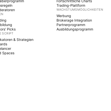
heberprogramm
Fortschrittliche Charts
sregeln
Trading-Plattform
eratoren
WACHSTUMSMÖGLICHKEITEN
EN
Werbung
ding
Brokerage Integration
bildung
Partnerprogramm
tors' Picks
Ausbildungsprogramm
E SCRIPT
ikatoren & Strategien
ards
elancer
d Spaces