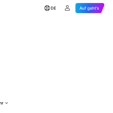
DE
Auf geht's
hr