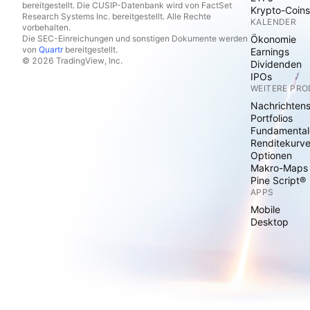
bereitgestellt. Die CUSIP-Datenbank wird von FactSet
Krypto-Coins
Research Systems Inc. bereitgestellt. Alle Rechte
KALENDER
vorbehalten.
Die SEC-Einreichungen und sonstigen Dokumente werden
Ökonomie
von
Quartr
bereitgestellt.
Earnings
© 2026 TradingView, Inc.
Dividenden
IPOs
WEITERE PR
Nachrichten
Portfolios
Fundamental
Renditekurv
Optionen
Makro-Maps
Pine Script®
APPS
Mobile
Desktop