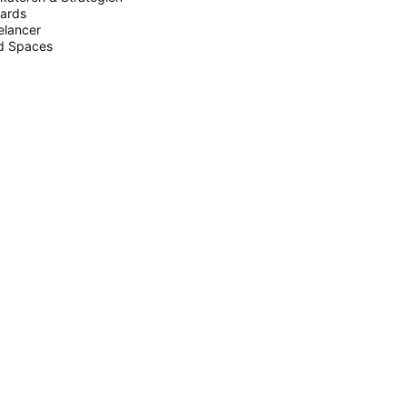
ards
elancer
d Spaces