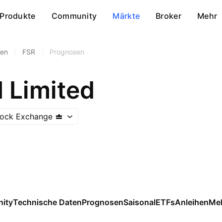
Produkte
Community
Märkte
Broker
Mehr
en
/
FSR
/
Prognosen
 Limited
tock Exchange
ity
Technische Daten
Prognosen
Saisonal
ETFs
Anleihen
Me