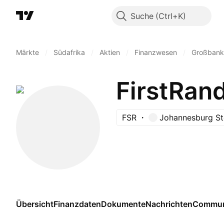
Suche
Märkte
/
Südafrika
/
Aktien
/
Finanzwesen
/
Großbank
FirstRand
FSR
Johannesburg S
Übersicht
Finanzdaten
Dokumente
Nachrichten
Commun