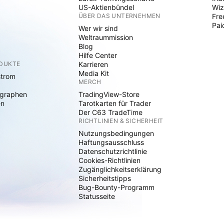
US-Aktienbündel
Wiz
ÜBER DAS UNTERNEHMEN
Fre
Pai
Wer wir sind
Weltraummission
Blog
Hilfe Center
ODUKTE
Karrieren
Media Kit
strom
MERCH
graphen
TradingView-Store
en
Tarotkarten für Trader
Der C63 TradeTime
RICHTLINIEN & SICHERHEIT
Nutzungsbedingungen
Haftungsausschluss
Datenschutzrichtlinie
Cookies-Richtlinien
Zugänglichkeitserklärung
Sicherheitstipps
Bug-Bounty-Programm
Statusseite