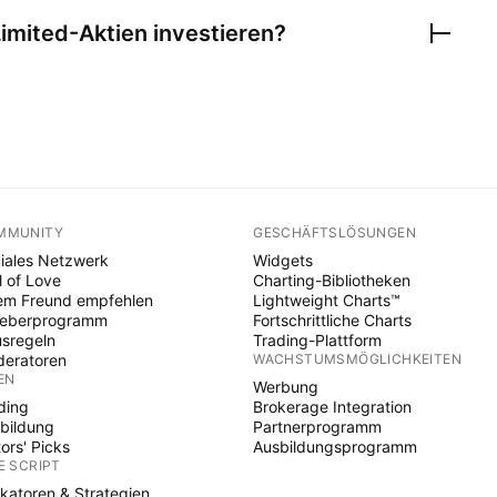
Limited
-Aktien investieren?
MMUNITY
GESCHÄFTSLÖSUNGEN
iales Netzwerk
Widgets
l of Love
Charting-Bibliotheken
em Freund empfehlen
Lightweight Charts™
heberprogramm
Fortschrittliche Charts
sregeln
Trading-Plattform
eratoren
WACHSTUMSMÖGLICHKEITEN
EN
Werbung
ding
Brokerage Integration
bildung
Partnerprogramm
tors' Picks
Ausbildungsprogramm
E SCRIPT
ikatoren & Strategien