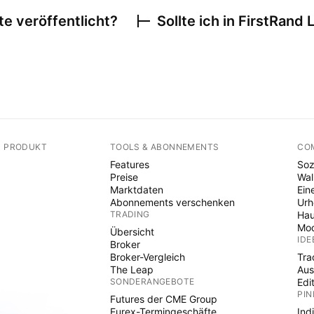
e veröffentlicht?
Sollte ich in
FirstRand 
N PRODUKT
TOOLS & ABONNEMENTS
CO
Features
Soz
Preise
Wal
Marktdaten
Ein
Abonnements verschenken
Ur
TRADING
Hau
Mod
Übersicht
IDE
Broker
Broker-Vergleich
Tra
The Leap
Aus
SONDERANGEBOTE
Edi
PIN
Futures der CME Group
Eurex-Termingeschäfte
Ind