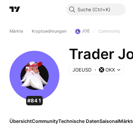
Suche
JOE
Märkte
/
Kryptowährungen
/
/
Community
Trader J
JOEUSD
OKX
#841
Übersicht
Community
Technische Daten
Saisonal
Märkt