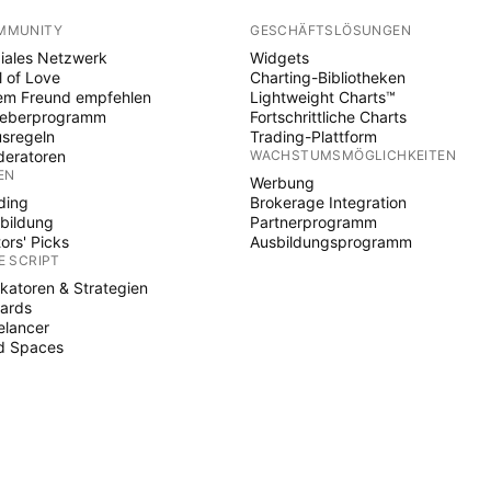
MMUNITY
GESCHÄFTSLÖSUNGEN
iales Netzwerk
Widgets
l of Love
Charting-Bibliotheken
em Freund empfehlen
Lightweight Charts™
heberprogramm
Fortschrittliche Charts
sregeln
Trading-Plattform
eratoren
WACHSTUMSMÖGLICHKEITEN
EN
Werbung
ding
Brokerage Integration
bildung
Partnerprogramm
tors' Picks
Ausbildungsprogramm
E SCRIPT
ikatoren & Strategien
ards
elancer
d Spaces