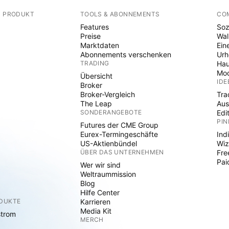
N PRODUKT
TOOLS & ABONNEMENTS
CO
Features
Soz
Preise
Wal
Marktdaten
Ein
Abonnements verschenken
Ur
TRADING
Hau
Mod
Übersicht
IDE
Broker
Broker-Vergleich
Tra
The Leap
Aus
SONDERANGEBOTE
Edi
PIN
Futures der CME Group
Eurex-Termingeschäfte
Ind
US-Aktienbündel
Wiz
ÜBER DAS UNTERNEHMEN
Fre
Pai
Wer wir sind
Weltraummission
Blog
Hilfe Center
ODUKTE
Karrieren
Media Kit
strom
MERCH