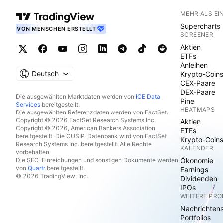
MEHR ALS EI
Supercharts
VON MENSCHEN ERSTELLT
SCREENER
Aktien
ETFs
Anleihen
Deutsch
Krypto-Coins
CEX-Paare
DEX-Paare
Die ausgewählten Marktdaten werden von
ICE Data
Pine
Services
bereitgestellt.
HEATMAPS
Die ausgewählten Referenzdaten werden von FactSet.
Copyright © 2026 FactSet Research Systems Inc.
Aktien
Copyright © 2026, American Bankers Association
ETFs
bereitgestellt. Die CUSIP-Datenbank wird von FactSet
Krypto-Coins
Research Systems Inc. bereitgestellt. Alle Rechte
KALENDER
vorbehalten.
Die SEC-Einreichungen und sonstigen Dokumente werden
Ökonomie
von
Quartr
bereitgestellt.
Earnings
© 2026 TradingView, Inc.
Dividenden
IPOs
WEITERE PR
Nachrichten
Portfolios