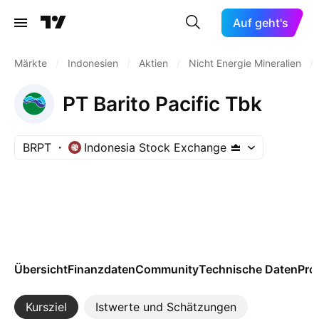
Auf geht's
Märkte
/
Indonesien
/
Aktien
/
Nicht Energie Mineralien
/
PT Barito Pacific Tbk
BRPT
Indonesia Stock Exchange
Übersicht
Finanzdaten
Community
Technische Daten
Pro
Kursziel
Istwerte und Schätzungen