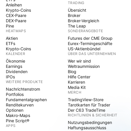
TRADING
Anleihen
Krypto-Coins
Übersicht
CEX-Paare
Broker
DEX-Paare
Broker-Vergleich
Pine
The Leap
HEATMAPS
SONDERANGEBOTE
Aktien
Futures der CME Group
ETFs
Eurex-Termingeschäfte
Krypto-Coins
US-Aktienbündel
KALENDER
ÜBER DAS UNTERNEHMEN
Ökonomie
Wer wir sind
Earnings
Weltraummission
Dividenden
Blog
IPOs
Hilfe Center
WEITERE PRODUKTE
Karrieren
Media Kit
Nachrichtenstrom
MERCH
Portfolios
Fundamentalgraphen
TradingView-Store
Renditekurven
Tarotkarten für Trader
Optionen
Der C63 TradeTime
Makro-Maps
RICHTLINIEN & SICHERHEIT
Pine Script®
Nutzungsbedingungen
APPS
Haftungsausschluss