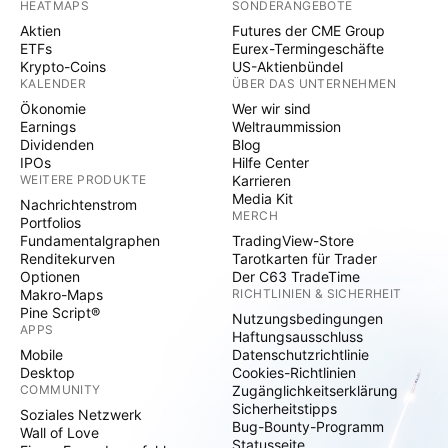
HEATMAPS
SONDERANGEBOTE
Aktien
Futures der CME Group
ETFs
Eurex-Termingeschäfte
Krypto-Coins
US-Aktienbündel
KALENDER
ÜBER DAS UNTERNEHMEN
Ökonomie
Wer wir sind
Earnings
Weltraummission
Dividenden
Blog
IPOs
Hilfe Center
WEITERE PRODUKTE
Karrieren
Media Kit
Nachrichtenstrom
MERCH
Portfolios
Fundamentalgraphen
TradingView-Store
Renditekurven
Tarotkarten für Trader
Optionen
Der C63 TradeTime
Makro-Maps
RICHTLINIEN & SICHERHEIT
Pine Script®
Nutzungsbedingungen
APPS
Haftungsausschluss
Mobile
Datenschutzrichtlinie
Desktop
Cookies-Richtlinien
COMMUNITY
Zugänglichkeitserklärung
Sicherheitstipps
Soziales Netzwerk
Bug-Bounty-Programm
Wall of Love
Statusseite