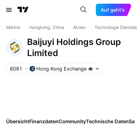
Auf geht's
Märkte
/
Hongkong, China
/
Aktien
/
Technologie Dienstle
Baijuyi Holdings Group
Limited
8081
Hong Kong Exchange
Übersicht
Finanzdaten
Community
Technische Daten
Sai