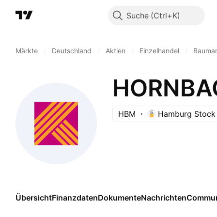
Suche
Märkte
/
Deutschland
/
Aktien
/
Einzelhandel
/
Baumar
HORNBAC
HBM
Hamburg Stock
Übersicht
Finanzdaten
Dokumente
Nachrichten
Commun