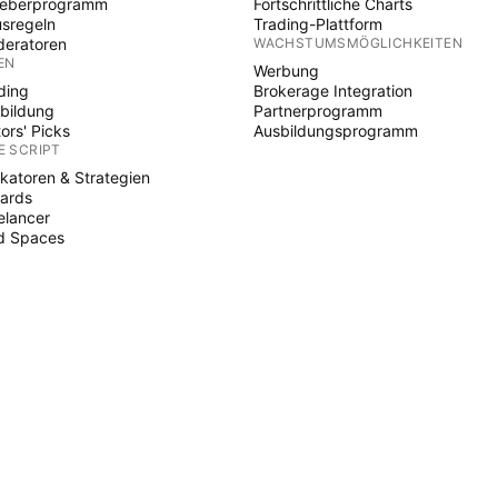
heberprogramm
Fortschrittliche Charts
sregeln
Trading-Plattform
eratoren
WACHSTUMSMÖGLICHKEITEN
EN
Werbung
ding
Brokerage Integration
bildung
Partnerprogramm
tors' Picks
Ausbildungsprogramm
E SCRIPT
ikatoren & Strategien
ards
elancer
d Spaces