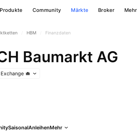
Produkte
Community
Märkte
Broker
Mehr
ktketten
/
HBM
/
Finanzdaten
H Baumarkt AG
 Exchange
ity
Saisonal
Anleihen
Mehr