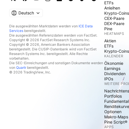
ETFs
Anleihen
Deutsch
Krypto-Coins
CEX-Paare
DEX-Paare
Die ausgewählten Marktdaten werden von
ICE Data
Pine
Services
bereitgestellt.
HEATMAPS
Die ausgewählten Referenzdaten werden von FactSet.
Copyright © 2026 FactSet Research Systems Inc.
Aktien
Copyright © 2026, American Bankers Association
ETFs
bereitgestellt. Die CUSIP-Datenbank wird von FactSet
Krypto-Coins
Research Systems Inc. bereitgestellt. Alle Rechte
KALENDER
vorbehalten.
Die SEC-Einreichungen und sonstigen Dokumente werden
Ökonomie
von
Quartr
bereitgestellt.
Earnings
© 2026 TradingView, Inc.
Dividenden
IPOs
WEITERE PR
Nachrichten
Portfolios
Fundamental
Renditekurv
Optionen
Makro-Maps
Pine Script®
APPS