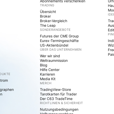
Abonnements verschenken
Ur
TRADING
Hau
Mod
Übersicht
IDE
Broker
Broker-Vergleich
Tra
The Leap
Aus
SONDERANGEBOTE
Edi
PIN
Futures der CME Group
Eurex-Termingeschäfte
Ind
US-Aktienbündel
Wiz
ÜBER DAS UNTERNEHMEN
Fre
Pai
Wer wir sind
Weltraummission
Blog
Hilfe Center
ODUKTE
Karrieren
Media Kit
strom
MERCH
graphen
TradingView-Store
en
Tarotkarten für Trader
Der C63 TradeTime
RICHTLINIEN & SICHERHEIT
Nutzungsbedingungen
Haftungsausschluss