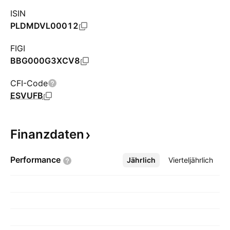
ISIN
PLDMDVL00012
FIGI
BBG000G3XCV8
CFI-Code
ESVUFB
Finanzdaten
Performance
Jährlich
Mehr
Vierteljährlich