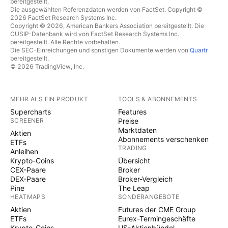
bereitgestellt.
Die ausgewählten Referenzdaten werden von FactSet. Copyright ©
2026 FactSet Research Systems Inc.
Copyright © 2026, American Bankers Association bereitgestellt. Die
CUSIP-Datenbank wird von FactSet Research Systems Inc.
bereitgestellt. Alle Rechte vorbehalten.
Die SEC-Einreichungen und sonstigen Dokumente werden von
Quartr
bereitgestellt.
© 2026 TradingView, Inc.
MEHR ALS EIN PRODUKT
TOOLS & ABONNEMENTS
Supercharts
Features
SCREENER
Preise
Marktdaten
Aktien
Abonnements verschenken
ETFs
TRADING
Anleihen
Krypto-Coins
Übersicht
CEX-Paare
Broker
DEX-Paare
Broker-Vergleich
Pine
The Leap
HEATMAPS
SONDERANGEBOTE
Aktien
Futures der CME Group
ETFs
Eurex-Termingeschäfte
Krypto-Coins
US-Aktienbündel