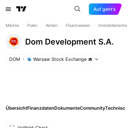
Auf geht's
Märkte
/
Polen
/
Aktien
/
Finanzwesen
/
Immobilienentw
Dom Development S.A.
DOM
Warsaw Stock Exchange
Übersicht
Finanzdaten
Dokumente
Community
Technisch
Vollbild-Chart