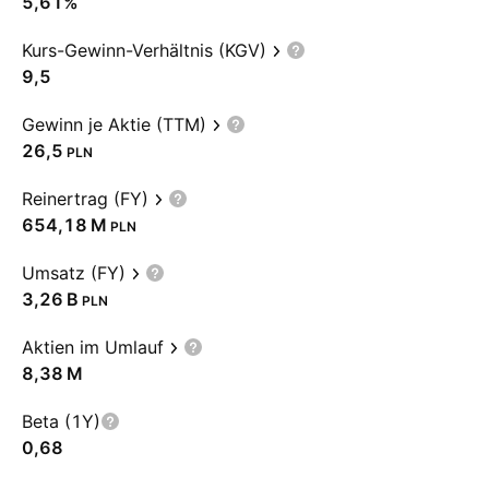
5,61%
Kurs-Gewinn-Verhältnis (KGV)
9,5
Gewinn je Aktie (TTM)
26,5
PLN
Reinertrag (FY)
‪654,18 M‬
PLN
Umsatz (FY)
‪3,26 B‬
PLN
Aktien im Umlauf
‪8,38 M‬
Beta (1Y)
0,68