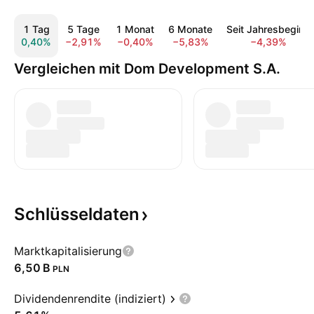
1 Tag
5 Tage
1 Monat
6 Monate
Seit Jahresbeginn
0,40%
−2,91%
−0,40%
−5,83%
−4,39%
Vergleichen mit Dom Development S.A.
Schlüsseldaten
Marktkapitalisierung
‪6,50 B‬
PLN
Dividendenrendite (indiziert)