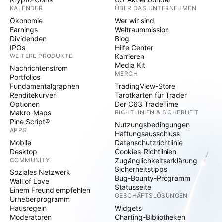
KALENDER
ÜBER DAS UNTERNEHMEN
Ökonomie
Wer wir sind
Earnings
Weltraummission
Dividenden
Blog
IPOs
Hilfe Center
WEITERE PRODUKTE
Karrieren
Media Kit
Nachrichtenstrom
MERCH
Portfolios
Fundamentalgraphen
TradingView-Store
Renditekurven
Tarotkarten für Trader
Optionen
Der C63 TradeTime
Makro-Maps
RICHTLINIEN & SICHERHEIT
Pine Script®
Nutzungsbedingungen
APPS
Haftungsausschluss
Mobile
Datenschutzrichtlinie
Desktop
Cookies-Richtlinien
COMMUNITY
Zugänglichkeitserklärung
Sicherheitstipps
Soziales Netzwerk
Bug-Bounty-Programm
Wall of Love
Statusseite
Einem Freund empfehlen
GESCHÄFTSLÖSUNGEN
Urheberprogramm
Hausregeln
Widgets
Moderatoren
Charting-Bibliotheken