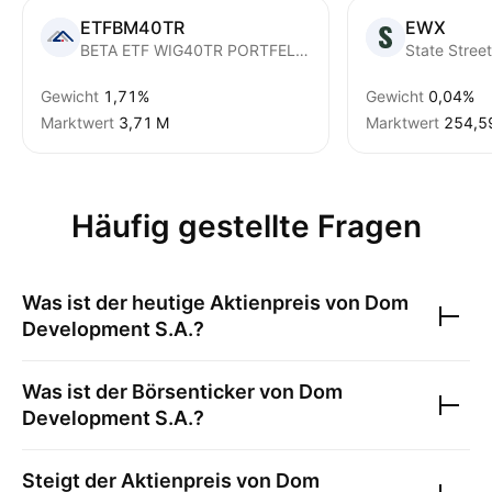
ETFBM40TR
EWX
BETA ETF WIG40TR PORTFELOWY FUNDUSZ INWESTYCYJNY ZAMKNIETY A
Gewicht
1,71%
Gewicht
0,04%
Marktwert
‪3,71 M‬
Marktwert
‪254,59
Häufig gestellte Fragen
Was ist der heutige Aktienpreis von
Dom
Development S.A.
?
Was ist der Börsenticker von
Dom
Development S.A.
?
Steigt der Aktienpreis von
Dom