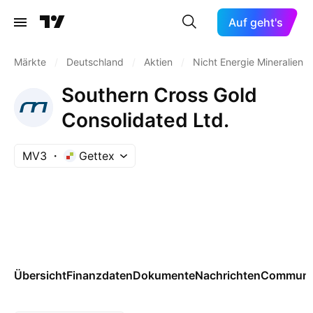
Auf geht's
Märkte
/
Deutschland
/
Aktien
/
Nicht Energie Mineralien
Southern Cross Gold
Consolidated Ltd.
MV3
Gettex
Übersicht
Finanzdaten
Dokumente
Nachrichten
Communi