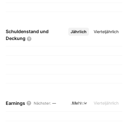
Schuldenstand und
Jährlich
Mehr
Vierteljährlich
Deckung
Earnings
Jährlich
Mehr
Vierteljährlich
Nächster
:
—