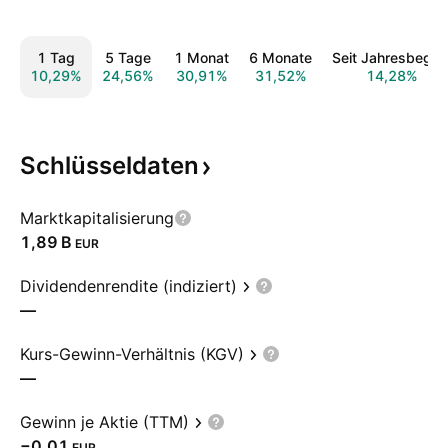
1 Tag
5 Tage
1 Monat
6 Monate
Seit Jahresbegin
10,29%
24,56%
30,91%
31,52%
14,28%
Schlüsseldaten
Marktkapitalisierung
‪1,89 B‬
EUR
Dividendenrendite (indiziert)
—
Kurs-Gewinn-Verhältnis (KGV)
—
Gewinn je Aktie (TTM)
−0,01
EUR