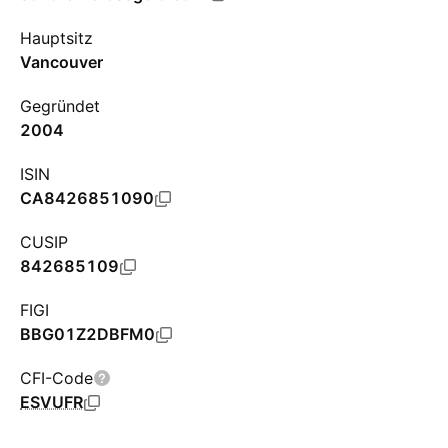
Hauptsitz
Vancouver
Gegründet
2004
ISIN
CA8426851090
CUSIP
842685109
FIGI
BBG01Z2DBFM0
CFI-Code
ESVUFR