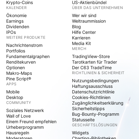
Krypto-Coins
US-Aktienbündel
KALENDER
ÜBER DAS UNTERNEHMEN
Ökonomie
Wer wir sind
Earnings
Weltraummission
Dividenden
Blog
IPOs
Hilfe Center
WEITERE PRODUKTE
Karrieren
Media Kit
Nachrichtenstrom
MERCH
Portfolios
Fundamentalgraphen
TradingView-Store
Renditekurven
Tarotkarten für Trader
Optionen
Der C63 TradeTime
Makro-Maps
RICHTLINIEN & SICHERHEIT
Pine Script®
Nutzungsbedingungen
APPS
Haftungsausschluss
Mobile
Datenschutzrichtlinie
Desktop
Cookies-Richtlinien
COMMUNITY
Zugänglichkeitserklärung
Sicherheitstipps
Soziales Netzwerk
Bug-Bounty-Programm
Wall of Love
Statusseite
Einem Freund empfehlen
GESCHÄFTSLÖSUNGEN
Urheberprogramm
Hausregeln
Widgets
Moderatoren
Charting-Bibliotheken