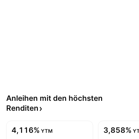
Anleihen mit den höchsten
Renditen
4,116%
3,858%
YTM
Y