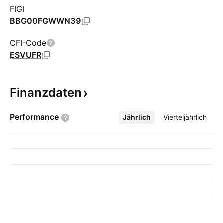
FIGI
BBG00FGWWN39
CFI-Code
ESVUFR
Finanzdaten
Performance
Jährlich
Mehr
Vierteljährlich