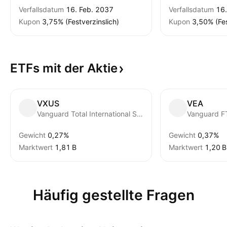
Verfallsdatum
16. Feb. 2037
Verfallsdatum
16.
Kupon
3,75% (Festverzinslich)
Kupon
3,50% (Fes
ETFs mit der
Aktie
VXUS
VEA
Vanguard Total International Stock ETF
Gewicht
0,27%
Gewicht
0,37%
Marktwert
‪1,81 B‬
Marktwert
‪1,20 B‬
Häufig gestellte Fragen