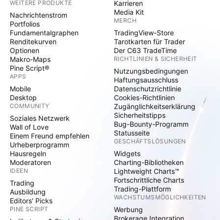
WEITERE PRODUKTE
Karrieren
Media Kit
Nachrichtenstrom
MERCH
Portfolios
Fundamentalgraphen
TradingView-Store
Renditekurven
Tarotkarten für Trader
Optionen
Der C63 TradeTime
Makro-Maps
RICHTLINIEN & SICHERHEIT
Pine Script®
Nutzungsbedingungen
APPS
Haftungsausschluss
Mobile
Datenschutzrichtlinie
Desktop
Cookies-Richtlinien
COMMUNITY
Zugänglichkeitserklärung
Sicherheitstipps
Soziales Netzwerk
Bug-Bounty-Programm
Wall of Love
Statusseite
Einem Freund empfehlen
GESCHÄFTSLÖSUNGEN
Urheberprogramm
Hausregeln
Widgets
Moderatoren
Charting-Bibliotheken
IDEEN
Lightweight Charts™
Fortschrittliche Charts
Trading
Trading-Plattform
Ausbildung
WACHSTUMSMÖGLICHKEITEN
Editors' Picks
PINE SCRIPT
Werbung
Brokerage Integration