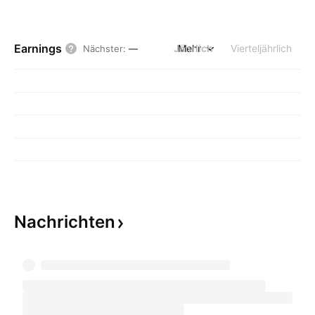
Earnings
Jährlich
Mehr
Vierteljährlich
Nächster
:
—
Nachrichten