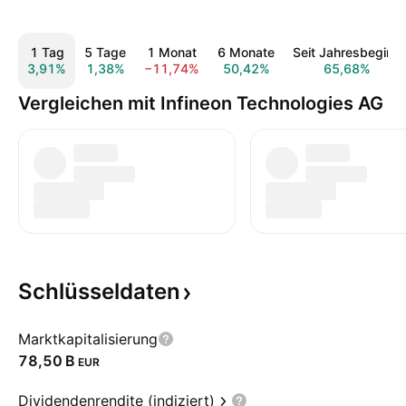
1 Tag
5 Tage
1 Monat
6 Monate
Seit Jahresbeginn
3,91%
1,38%
−11,74%
50,42%
65,68%
Vergleichen mit Infineon Technologies AG
Schlüsseldaten
Marktkapitalisierung
‪78,50 B‬
EUR
Dividendenrendite (indiziert)