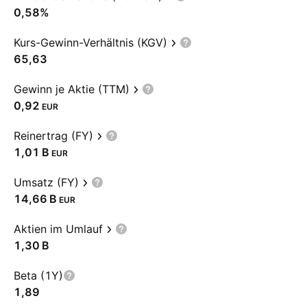
0,58%
Kurs-Gewinn-Verhältnis (KGV)
65,63
Gewinn je Aktie (TTM)
0,92
EUR
Reinertrag (FY)
‪1,01 B‬
EUR
Umsatz (FY)
‪14,66 B‬
EUR
Aktien im Umlauf
‪1,30 B‬
Beta (1Y)
1,89