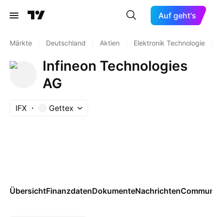
Auf geht's
Märkte
/
Deutschland
/
Aktien
/
Elektronik Technologie
/
Infineon Technologies
AG
IFX
Gettex
Übersicht
Finanzdaten
Dokumente
Nachrichten
Communi