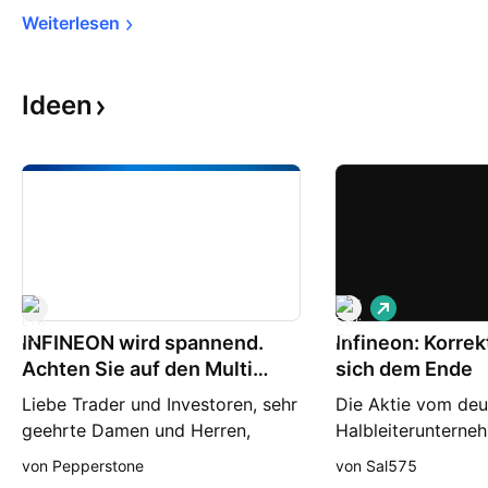
Weiterlesen
Ideen
L
o
INFINEON wird spannend.
Infineon: Korrek
n
g
Achten Sie auf den Multi
sich dem Ende
Support!
Liebe Trader und Investoren, sehr
Die Aktie vom de
geehrte Damen und Herren,
Halbleiterunterne
herzlich Willkommen zu einem
baut gerade eine 
von Pepperstone
von Sal575
kompakten Update zur Infineon
Korrektur aus. Ins