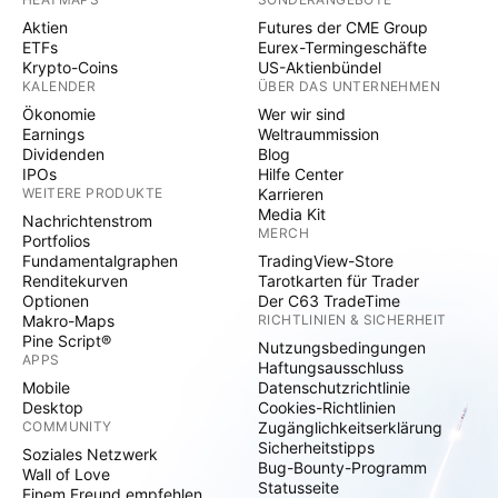
Aktien
Futures der CME Group
ETFs
Eurex-Termingeschäfte
Krypto-Coins
US-Aktienbündel
KALENDER
ÜBER DAS UNTERNEHMEN
Ökonomie
Wer wir sind
Earnings
Weltraummission
Dividenden
Blog
IPOs
Hilfe Center
WEITERE PRODUKTE
Karrieren
Media Kit
Nachrichtenstrom
MERCH
Portfolios
Fundamentalgraphen
TradingView-Store
Renditekurven
Tarotkarten für Trader
Optionen
Der C63 TradeTime
Makro-Maps
RICHTLINIEN & SICHERHEIT
Pine Script®
Nutzungsbedingungen
APPS
Haftungsausschluss
Mobile
Datenschutzrichtlinie
Desktop
Cookies-Richtlinien
COMMUNITY
Zugänglichkeitserklärung
Sicherheitstipps
Soziales Netzwerk
Bug-Bounty-Programm
Wall of Love
Statusseite
Einem Freund empfehlen