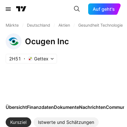
Auf geht's
Märkte
/
Deutschland
/
Aktien
/
Gesundheit Technologie
Ocugen Inc
2H51
Gettex
Übersicht
Finanzdaten
Dokumente
Nachrichten
Communi
Kursziel
Istwerte und Schätzungen