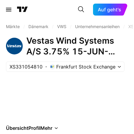
Auf geht's
Märkte
/
Dänemark
/
VWS
/
Unternehmensanleihen
/
XS
Vestas Wind Systems
A/S 3.75% 15-JUN-
2033
XS331054810
Frankfurt Stock Exchange
Übersicht
Profil
Mehr