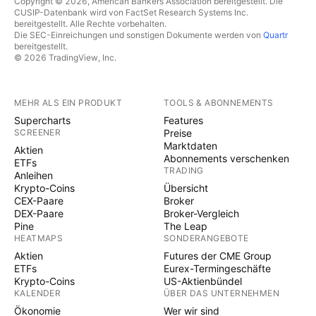
Copyright © 2026, American Bankers Association bereitgestellt. Die
CUSIP-Datenbank wird von FactSet Research Systems Inc.
bereitgestellt. Alle Rechte vorbehalten.
Die SEC-Einreichungen und sonstigen Dokumente werden von
Quartr
bereitgestellt.
© 2026 TradingView, Inc.
MEHR ALS EIN PRODUKT
TOOLS & ABONNEMENTS
Supercharts
Features
SCREENER
Preise
Marktdaten
Aktien
Abonnements verschenken
ETFs
TRADING
Anleihen
Krypto-Coins
Übersicht
CEX-Paare
Broker
DEX-Paare
Broker-Vergleich
Pine
The Leap
HEATMAPS
SONDERANGEBOTE
Aktien
Futures der CME Group
ETFs
Eurex-Termingeschäfte
Krypto-Coins
US-Aktienbündel
KALENDER
ÜBER DAS UNTERNEHMEN
Ökonomie
Wer wir sind