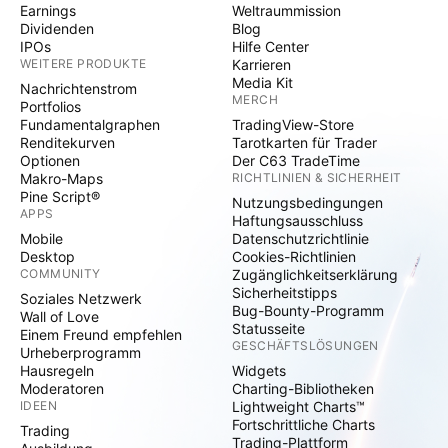
Earnings
Weltraummission
Dividenden
Blog
IPOs
Hilfe Center
WEITERE PRODUKTE
Karrieren
Media Kit
Nachrichtenstrom
MERCH
Portfolios
Fundamentalgraphen
TradingView-Store
Renditekurven
Tarotkarten für Trader
Optionen
Der C63 TradeTime
Makro-Maps
RICHTLINIEN & SICHERHEIT
Pine Script®
Nutzungsbedingungen
APPS
Haftungsausschluss
Mobile
Datenschutzrichtlinie
Desktop
Cookies-Richtlinien
COMMUNITY
Zugänglichkeitserklärung
Sicherheitstipps
Soziales Netzwerk
Bug-Bounty-Programm
Wall of Love
Statusseite
Einem Freund empfehlen
GESCHÄFTSLÖSUNGEN
Urheberprogramm
Hausregeln
Widgets
Moderatoren
Charting-Bibliotheken
IDEEN
Lightweight Charts™
Fortschrittliche Charts
Trading
Trading-Plattform