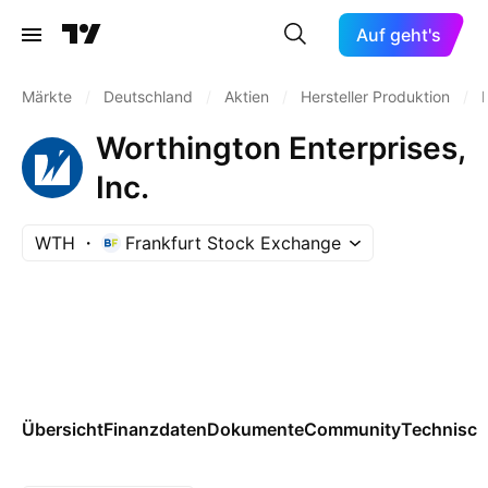
Auf geht's
Märkte
/
Deutschland
/
Aktien
/
Hersteller Produktion
/
Worthington Enterprises,
Inc.
WTH
Frankfurt Stock Exchange
Übersicht
Finanzdaten
Dokumente
Community
Technisch