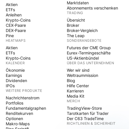
Marktdaten
Aktien
Abonnements verschenken
ETFs
TRADING
Anleihen
Krypto-Coins
Übersicht
CEX-Paare
Broker
DEX-Paare
Broker-Vergleich
Pine
The Leap
HEATMAPS
SONDERANGEBOTE
Aktien
Futures der CME Group
ETFs
Eurex-Termingeschäfte
Krypto-Coins
US-Aktienbündel
KALENDER
ÜBER DAS UNTERNEHMEN
Ökonomie
Wer wir sind
Earnings
Weltraummission
Dividenden
Blog
IPOs
Hilfe Center
WEITERE PRODUKTE
Karrieren
Media Kit
Nachrichtenstrom
MERCH
Portfolios
Fundamentalgraphen
TradingView-Store
Renditekurven
Tarotkarten für Trader
Optionen
Der C63 TradeTime
Makro-Maps
RICHTLINIEN & SICHERHEIT
Pine Script®