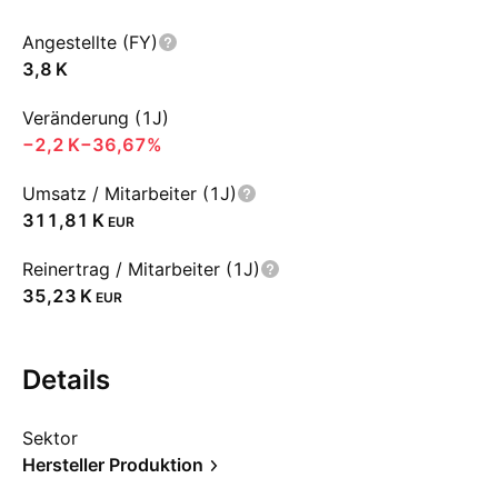
Angestellte (FY)
‪3,8 K‬
Veränderung (1J)
‪−2,2 K‬
−36,67%
Umsatz / Mitarbeiter (1J)
‪311,81 K‬
EUR
Reinertrag / Mitarbeiter (1J)
‪35,23 K‬
EUR
Details
Sektor
Hersteller Produktion