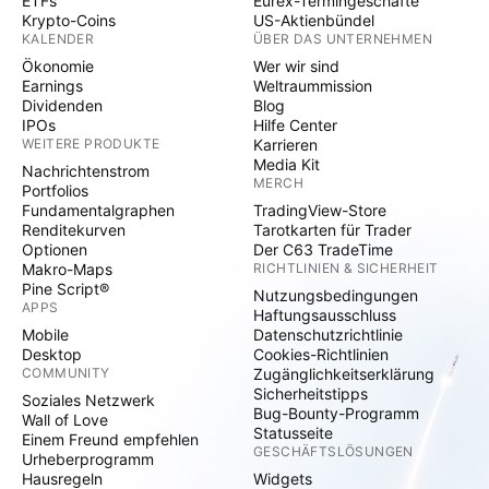
ETFs
Eurex-Termingeschäfte
Krypto-Coins
US-Aktienbündel
KALENDER
ÜBER DAS UNTERNEHMEN
Ökonomie
Wer wir sind
Earnings
Weltraummission
Dividenden
Blog
IPOs
Hilfe Center
WEITERE PRODUKTE
Karrieren
Media Kit
Nachrichtenstrom
MERCH
Portfolios
Fundamentalgraphen
TradingView-Store
Renditekurven
Tarotkarten für Trader
Optionen
Der C63 TradeTime
Makro-Maps
RICHTLINIEN & SICHERHEIT
Pine Script®
Nutzungsbedingungen
APPS
Haftungsausschluss
Mobile
Datenschutzrichtlinie
Desktop
Cookies-Richtlinien
COMMUNITY
Zugänglichkeitserklärung
Sicherheitstipps
Soziales Netzwerk
Bug-Bounty-Programm
Wall of Love
Statusseite
Einem Freund empfehlen
GESCHÄFTSLÖSUNGEN
Urheberprogramm
Hausregeln
Widgets