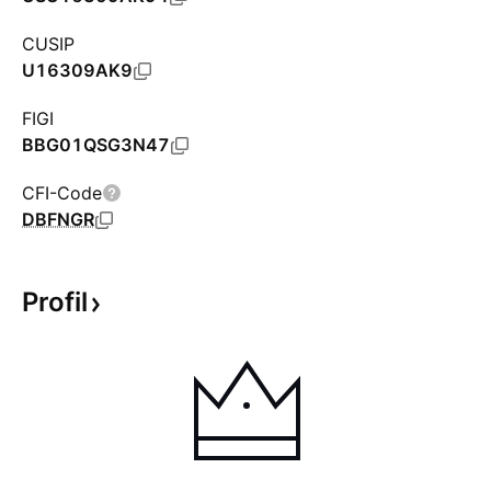
CUSIP
U16309AK9
FIGI
BBG01QSG3N47
CFI-Code
DBFNGR
Profil