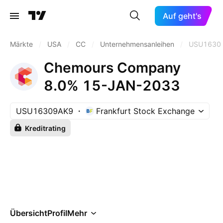
Auf geht's
Märkte
/
USA
/
CC
/
Unternehmensanleihen
/
USU1630
Chemours Company
8.0% 15-JAN-2033
USU16309AK9
Frankfurt Stock Exchange
Kreditrating
Übersicht
Profil
Mehr