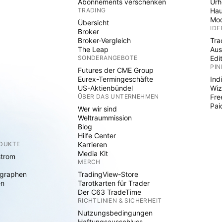
Abonnements verschenken
Ur
TRADING
Hau
Mod
Übersicht
IDE
Broker
Broker-Vergleich
Tra
The Leap
Aus
SONDERANGEBOTE
Edi
PIN
Futures der CME Group
Eurex-Termingeschäfte
Ind
US-Aktienbündel
Wiz
ÜBER DAS UNTERNEHMEN
Fre
Pai
Wer wir sind
Weltraummission
Blog
Hilfe Center
ODUKTE
Karrieren
Media Kit
strom
MERCH
graphen
TradingView-Store
en
Tarotkarten für Trader
Der C63 TradeTime
RICHTLINIEN & SICHERHEIT
Nutzungsbedingungen
Haftungsausschluss