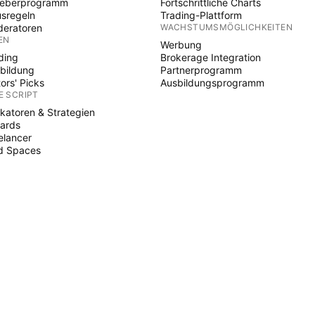
heberprogramm
Fortschrittliche Charts
sregeln
Trading-Plattform
eratoren
WACHSTUMSMÖGLICHKEITEN
EN
Werbung
ding
Brokerage Integration
bildung
Partnerprogramm
tors' Picks
Ausbildungsprogramm
E SCRIPT
ikatoren & Strategien
ards
elancer
d Spaces