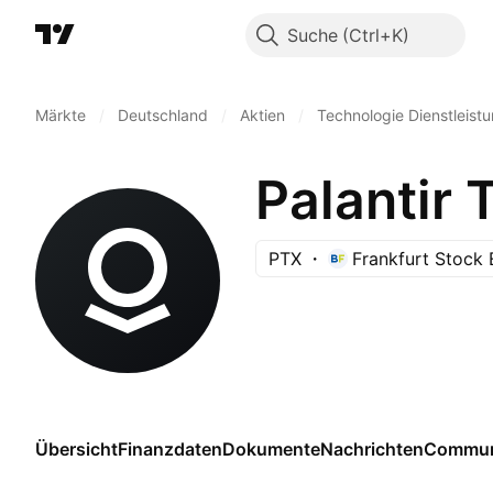
Suche
Märkte
/
Deutschland
/
Aktien
/
Technologie Dienstleist
Palantir 
PTX
Frankfurt Stock
Übersicht
Finanzdaten
Dokumente
Nachrichten
Commun