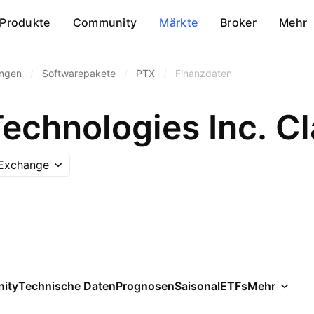
Produkte
Community
Märkte
Broker
Mehr
ungen
/
Softwarepakete
/
PTX
/
Finanzdaten
Technologies Inc. C
 Exchange
ity
Technische Daten
Prognosen
Saisonal
ETFs
Mehr