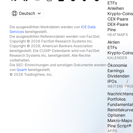
ETFs
Anleihen
Deutsch
Krypto-Coins
CEX-Paare
DEX-Paare
Die ausgewählten Marktdaten werden von
ICE Data
Pine
Services
bereitgestellt.
HEATMAPS
Die ausgewählten Referenzdaten werden von FactSet.
Copyright © 2026 FactSet Research Systems Inc.
Aktien
Copyright © 2026, American Bankers Association
ETFs
bereitgestellt. Die CUSIP-Datenbank wird von FactSet
Krypto-Coins
Research Systems Inc. bereitgestellt. Alle Rechte
KALENDER
vorbehalten.
Die SEC-Einreichungen und sonstigen Dokumente werden
Ökonomie
von
Quartr
bereitgestellt.
Earnings
© 2026 TradingView, Inc.
Dividenden
IPOs
WEITERE PR
Nachrichten
Portfolios
Fundamental
Renditekurv
Optionen
Makro-Maps
Pine Script®
APPS