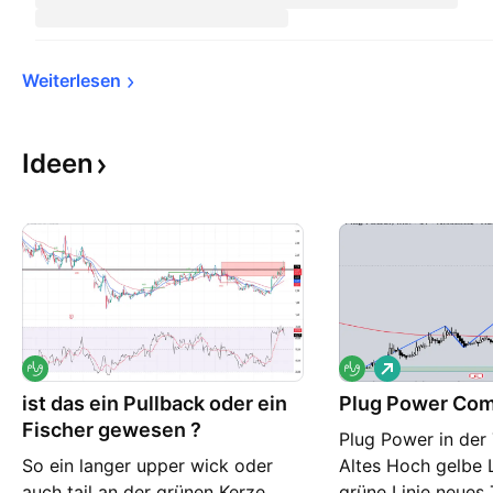
Weiterlesen
Ideen
L
o
ist das ein Pullback oder ein
Plug Power Co
n
g
Fischer gewesen ?
Plug Power in der 
So ein langer upper wick oder
Altes Hoch gelbe 
auch tail an der grünen Kerze
grüne Linie neues 