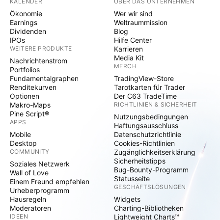
KALENDER
ÜBER DAS UNTERNEHMEN
Ökonomie
Wer wir sind
Earnings
Weltraummission
Dividenden
Blog
IPOs
Hilfe Center
WEITERE PRODUKTE
Karrieren
Media Kit
Nachrichtenstrom
MERCH
Portfolios
Fundamentalgraphen
TradingView-Store
Renditekurven
Tarotkarten für Trader
Optionen
Der C63 TradeTime
Makro-Maps
RICHTLINIEN & SICHERHEIT
Pine Script®
Nutzungsbedingungen
APPS
Haftungsausschluss
Mobile
Datenschutzrichtlinie
Desktop
Cookies-Richtlinien
COMMUNITY
Zugänglichkeitserklärung
Sicherheitstipps
Soziales Netzwerk
Bug-Bounty-Programm
Wall of Love
Statusseite
Einem Freund empfehlen
GESCHÄFTSLÖSUNGEN
Urheberprogramm
Hausregeln
Widgets
Moderatoren
Charting-Bibliotheken
IDEEN
Lightweight Charts™