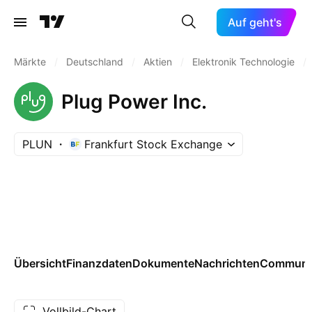
Auf geht's
Märkte
/
Deutschland
/
Aktien
/
Elektronik Technologie
/
Plug Power Inc.
PLUN
Frankfurt Stock Exchange
Übersicht
Finanzdaten
Dokumente
Nachrichten
Communi
Vollbild-Chart