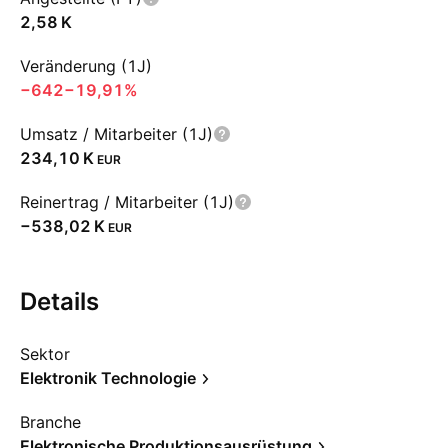
‪2,58 K‬
Veränderung (1J)
−642
−19,91%
Umsatz / Mitarbeiter (1J)
‪234,10 K‬
EUR
Reinertrag / Mitarbeiter (1J)
‪−538,02 K‬
EUR
Details
Sektor
Elektronik Technologie
Branche
Elektronische Produktionsausrüstung