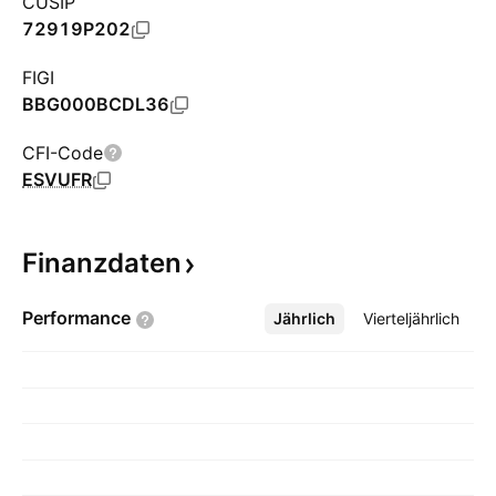
CUSIP
72919P202
FIGI
BBG000BCDL36
CFI-Code
ESVUFR
Finanzdaten
Performance
Jährlich
Mehr
Vierteljährlich