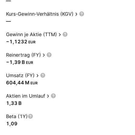
—
Kurs-Gewinn-Verhältnis (KGV)
—
Gewinn je Aktie (TTM)
−1,1232
EUR
Reinertrag (FY)
‪−1,39 B‬
EUR
Umsatz (FY)
‪604,44 M‬
EUR
Aktien im Umlauf
‪1,33 B‬
Beta (1Y)
1,09