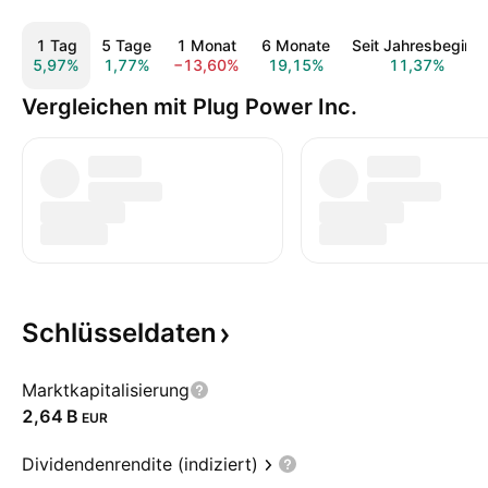
1 Tag
5 Tage
1 Monat
6 Monate
Seit Jahresbeginn
5,97%
1,77%
−13,60%
19,15%
11,37%
Vergleichen mit Plug Power Inc.
Schlüsseldaten
Marktkapitalisierung
‪2,64 B‬
EUR
Dividendenrendite (indiziert)