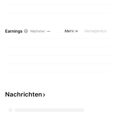
Earnings
Jährlich
Mehr
Vierteljährlich
Nächster
:
—
Nachrichten