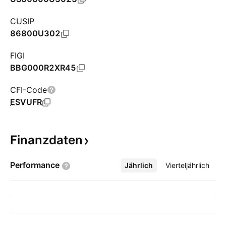
CUSIP
86800U302
FIGI
BBG000R2XR45
CFI-Code
ESVUFR
Finanzdaten
Performance
Jährlich
Mehr
Vierteljährlich