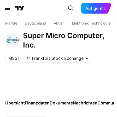
Auf geht's
Märkte
/
Deutschland
/
Aktien
/
Elektronik Technologie
/
Super Micro Computer,
Inc.
MS51
Frankfurt Stock Exchange
Übersicht
Finanzdaten
Dokumente
Nachrichten
Communi