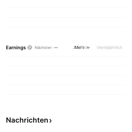
Earnings
Jährlich
Mehr
Vierteljährlich
Nächster
:
—
Nachrichten