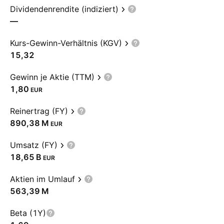
Dividendenrendite (indiziert)
—
Kurs-Gewinn-Verhältnis (KGV)
15,32
Gewinn je Aktie (TTM)
1,80
EUR
Reinertrag (FY)
‪890,38 M‬
EUR
Umsatz (FY)
‪18,65 B‬
EUR
Aktien im Umlauf
‪563,39 M‬
Beta (1Y)