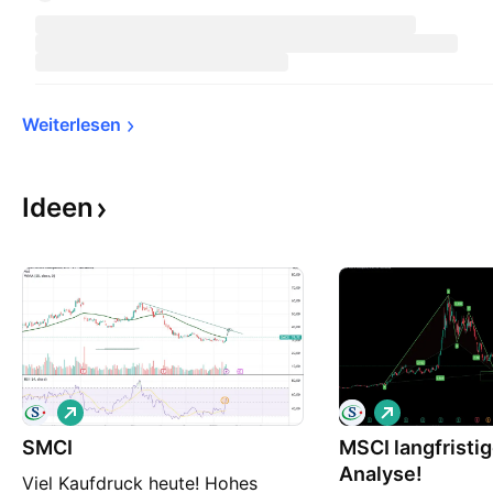
Weiterlesen
Ideen
L
L
o
o
SMCI
n
MSCI langfristi
n
g
g
Analyse!
Viel Kaufdruck heute! Hohes