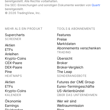
bereitgestellt. Alle Rechte vorbehalten.
Die SEC-Einreichungen und sonstigen Dokumente werden von
Quartr
bereitgestellt.
© 2026 TradingView, Inc.
MEHR ALS EIN PRODUKT
TOOLS & ABONNEMENTS
Supercharts
Features
SCREENER
Preise
Marktdaten
Aktien
Abonnements verschenken
ETFs
TRADING
Anleihen
Krypto-Coins
Übersicht
CEX-Paare
Broker
DEX-Paare
Broker-Vergleich
Pine
The Leap
HEATMAPS
SONDERANGEBOTE
Aktien
Futures der CME Group
ETFs
Eurex-Termingeschäfte
Krypto-Coins
US-Aktienbündel
KALENDER
ÜBER DAS UNTERNEHMEN
Ökonomie
Wer wir sind
Earnings
Weltraummission
Dividenden
Blog