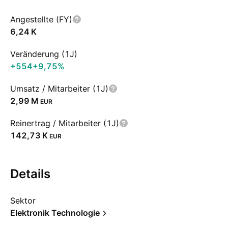
Angestellte (FY)
‪6,24 K‬
Veränderung (1J)
+554
+9,75%
Umsatz / Mitarbeiter (1J)
‪2,99 M‬
EUR
Reinertrag / Mitarbeiter (1J)
‪142,73 K‬
EUR
Details
Sektor
Elektronik Technologie