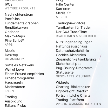
IPOs
Hilfe Center
WEITERE PRODUKTE
Karrieren
Media Kit
Nachrichtenstrom
MERCH
Portfolios
Fundamentalgraphen
TradingView-Store
Renditekurven
Tarotkarten für Trader
Optionen
Der C63 TradeTime
Makro-Maps
RICHTLINIEN & SICHERHEIT
Pine Script®
Nutzungsbedingungen
APPS
Haftungsausschluss
Mobile
Datenschutzrichtlinie
Desktop
Cookies-Richtlinien
COMMUNITY
Zugänglichkeitserklärung
Sicherheitstipps
Soziales Netzwerk
Bug-Bounty-Programm
Wall of Love
Statusseite
Einem Freund empfehlen
GESCHÄFTSLÖSUNGEN
Urheberprogramm
Hausregeln
Widgets
Moderatoren
Charting-Bibliotheken
IDEEN
Lightweight Charts™
Fortschrittliche Charts
Trading
Trading-Plattform
Ausbildung
WACHSTUMSMÖGLICHKEITEN
Editors' Picks