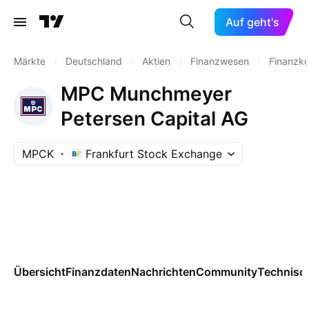
Auf geht's
Märkte
/
Deutschland
/
Aktien
/
Finanzwesen
/
Finanzk
MPC Munchmeyer
Petersen Capital AG
MPCK
Frankfurt Stock Exchange
Übersicht
Finanzdaten
Nachrichten
Community
Technisc