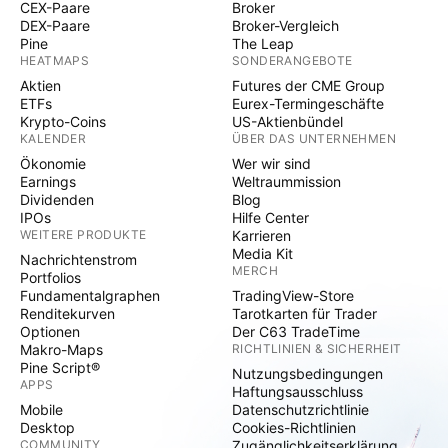
CEX-Paare
Broker
DEX-Paare
Broker-Vergleich
Pine
The Leap
HEATMAPS
SONDERANGEBOTE
Aktien
Futures der CME Group
ETFs
Eurex-Termingeschäfte
Krypto-Coins
US-Aktienbündel
KALENDER
ÜBER DAS UNTERNEHMEN
Ökonomie
Wer wir sind
Earnings
Weltraummission
Dividenden
Blog
IPOs
Hilfe Center
WEITERE PRODUKTE
Karrieren
Media Kit
Nachrichtenstrom
MERCH
Portfolios
Fundamentalgraphen
TradingView-Store
Renditekurven
Tarotkarten für Trader
Optionen
Der C63 TradeTime
Makro-Maps
RICHTLINIEN & SICHERHEIT
Pine Script®
Nutzungsbedingungen
APPS
Haftungsausschluss
Mobile
Datenschutzrichtlinie
Desktop
Cookies-Richtlinien
COMMUNITY
Zugänglichkeitserklärung