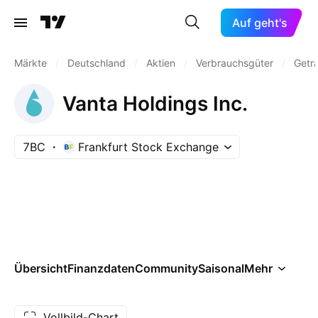
Auf geht's
Märkte
/
Deutschland
/
Aktien
/
Verbrauchsgüter
/
Geträ
Vanta Holdings Inc.
7BC
Frankfurt Stock Exchange
Übersicht
Finanzdaten
Community
Saisonal
Mehr
Vollbild-Chart