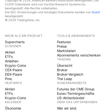
Copyright © 2026, American Bankers Association bereitgestellt. Die
CUSIP-Datenbank wird von FactSet Research Systems Inc.
bereitgestellt. Alle Rechte vorbehalten.
Die SEC-Einreichungen und sonstigen Dokumente werden von
Quartr
bereitgestellt.
© 2026 TradingView, Inc.
MEHR ALS EIN PRODUKT
TOOLS & ABONNEMENTS
Supercharts
Features
SCREENER
Preise
Marktdaten
Aktien
Abonnements verschenken
ETFs
TRADING
Anleihen
Krypto-Coins
Übersicht
CEX-Paare
Broker
DEX-Paare
Broker-Vergleich
Pine
The Leap
HEATMAPS
SONDERANGEBOTE
Aktien
Futures der CME Group
ETFs
Eurex-Termingeschäfte
Krypto-Coins
US-Aktienbündel
KALENDER
ÜBER DAS UNTERNEHMEN
Ökonomie
Wer wir sind