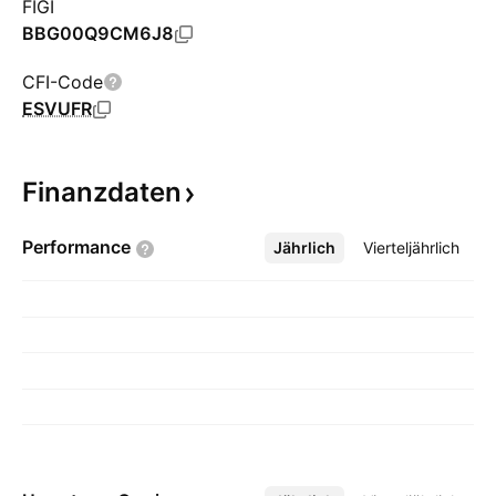
FIGI
BBG00Q9CM6J8
CFI-Code
ESVUFR
Finanzdaten
Performance
Jährlich
Mehr
Vierteljährlich