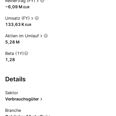
Reinertrag (FY)
‪−6,09 M‬
EUR
Umsatz (FY)
‪133,63 K‬
EUR
Aktien im Umlauf
‪5,28 M‬
Beta (1Y)
1,28
Details
Sektor
Verbrauchsgüter
Branche