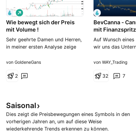
L
o
Wie bewegt sich der Preis
n
BevCanna - Can
g
mit Volume !
mit Finanzsprit
Zukunft!
Sehr geehrte Damen und Herren,
Auf Wunsch eines
in meiner ersten Analyse zeige
wir uns das Unter
Ich auf, wie sich der Preis bewegt
genauer angeschau
und wie sich aus
Unterstützung in 
von GoldeneGans
von WAY_Trading
Unterstützungszonen
schoss die Aktie 
Widerstandszonen bilden. Alles
2
etwas kann man au
3
2
7
basiert auf Volume ! Da der Kurs
Learning) relativ l
der Aktie sich in einem starken
mitnehmen. Durch
Long Trend befindet, dürfte
Unterstützung hat
Saisonal
großes Interesse an diesem
Unternehmen sehr 
Papier vorhand
Möglichkeiten zu 
Dies zeigt die Preisbewegungen eines Symbols in den
vorherigen Jahren an, um auf diese Weise
wiederkehrende Trends erkennen zu können.