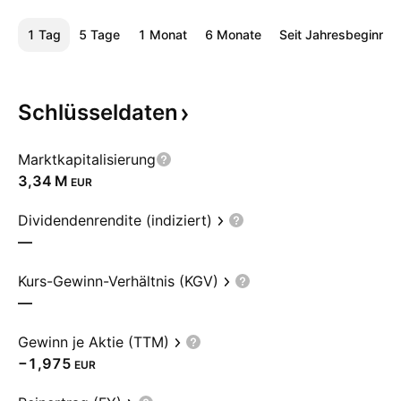
1 Tag
5 Tage
1 Monat
6 Monate
Seit Jahresbeginn
Schlüsseldaten
Marktkapitalisierung
‪3,34 M‬
EUR
Dividendenrendite (indiziert)
—
Kurs-Gewinn-Verhältnis (KGV)
—
Gewinn je Aktie (TTM)
−1,975
EUR