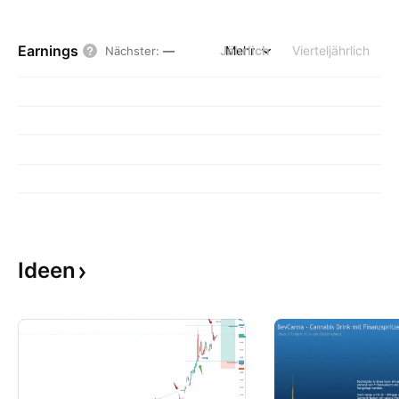
Earnings
Jährlich
Mehr
Vierteljährlich
Nächster
:
—
Ideen