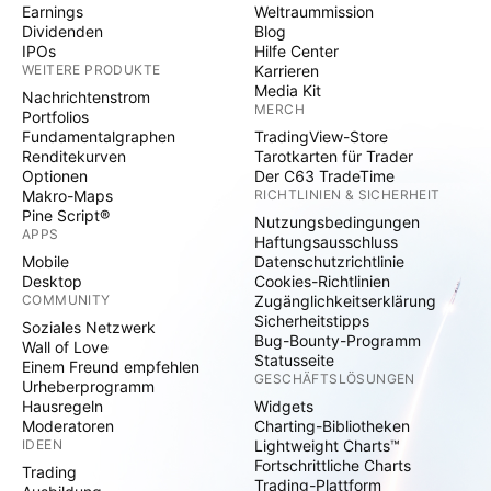
Earnings
Weltraummission
Dividenden
Blog
IPOs
Hilfe Center
WEITERE PRODUKTE
Karrieren
Media Kit
Nachrichtenstrom
MERCH
Portfolios
Fundamentalgraphen
TradingView-Store
Renditekurven
Tarotkarten für Trader
Optionen
Der C63 TradeTime
Makro-Maps
RICHTLINIEN & SICHERHEIT
Pine Script®
Nutzungsbedingungen
APPS
Haftungsausschluss
Mobile
Datenschutzrichtlinie
Desktop
Cookies-Richtlinien
COMMUNITY
Zugänglichkeitserklärung
Sicherheitstipps
Soziales Netzwerk
Bug-Bounty-Programm
Wall of Love
Statusseite
Einem Freund empfehlen
GESCHÄFTSLÖSUNGEN
Urheberprogramm
Hausregeln
Widgets
Moderatoren
Charting-Bibliotheken
IDEEN
Lightweight Charts™
Fortschrittliche Charts
Trading
Trading-Plattform