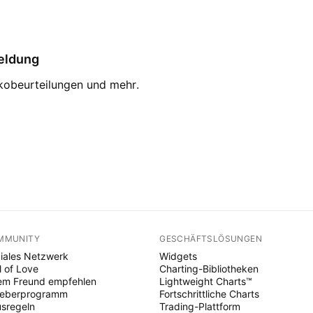
eldung
ikobeurteilungen und mehr.
MMUNITY
GESCHÄFTSLÖSUNGEN
iales Netzwerk
Widgets
l of Love
Charting-Bibliotheken
em Freund empfehlen
Lightweight Charts™
heberprogramm
Fortschrittliche Charts
sregeln
Trading-Plattform