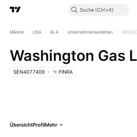
Suche
Märkte
/
USA
/
ALA
/
Unternehmensanleihen
/
SEN40
Washington Gas 
SEN4077409
FINRA
Übersicht
Profil
Mehr