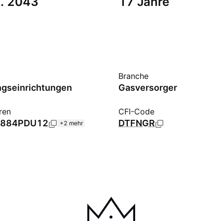
z. 2043
17 Jahre
Branche
gseinrichtungen
Gasversorger
ren
CFI-Code
884PDU12
DTFNGR
+2 mehr