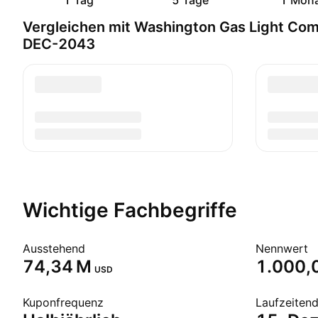
1 Tag
5 Tage
1 Mon
Vergleichen mit Washington Gas Light Co
DEC-2043
Wichtige Fachbegriffe
Ausstehend
Nennwert
‪74,34 M‬
1.000,
USD
Kuponfrequenz
Laufzeiten