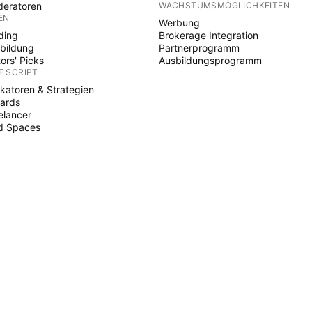
eratoren
WACHSTUMSMÖGLICHKEITEN
EN
Werbung
ding
Brokerage Integration
bildung
Partnerprogramm
tors' Picks
Ausbildungsprogramm
E SCRIPT
ikatoren & Strategien
ards
elancer
d Spaces