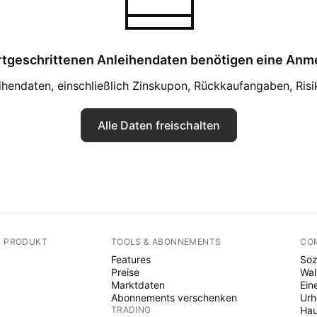
rtgeschrittenen Anleihendaten benötigen eine Anm
eihendaten, einschließlich Zinskupon, Rückkaufangaben, Ris
Alle Daten freischalten
N PRODUKT
TOOLS & ABONNEMENTS
CO
Features
Soz
Preise
Wal
Marktdaten
Ein
Abonnements verschenken
Ur
TRADING
Hau