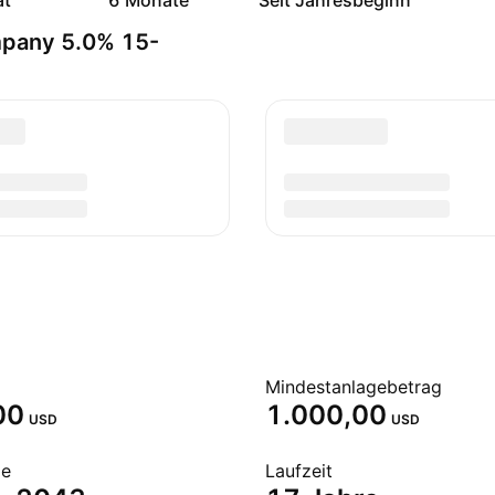
at
6 Monate
Seit Jahresbeginn
mpany 5.0% 15-
Mindestanlagebetrag
00
1.000,00
USD
USD
de
Laufzeit