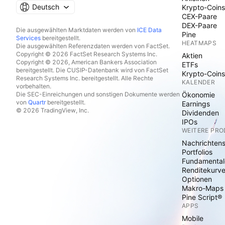
Deutsch
Krypto-Coins
CEX-Paare
DEX-Paare
Die ausgewählten Marktdaten werden von
ICE Data
Pine
Services
bereitgestellt.
HEATMAPS
Die ausgewählten Referenzdaten werden von FactSet.
Copyright © 2026 FactSet Research Systems Inc.
Aktien
Copyright © 2026, American Bankers Association
ETFs
bereitgestellt. Die CUSIP-Datenbank wird von FactSet
Krypto-Coins
Research Systems Inc. bereitgestellt. Alle Rechte
KALENDER
vorbehalten.
Die SEC-Einreichungen und sonstigen Dokumente werden
Ökonomie
von
Quartr
bereitgestellt.
Earnings
© 2026 TradingView, Inc.
Dividenden
IPOs
WEITERE PR
Nachrichten
Portfolios
Fundamental
Renditekurv
Optionen
Makro-Maps
Pine Script®
APPS
Mobile