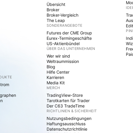
Mod
Übersicht
IDE
Broker
Broker-Vergleich
Tra
The Leap
Aus
SONDERANGEBOTE
Edi
PIN
Futures der CME Group
Eurex-Termingeschäfte
Ind
US-Aktienbündel
Wiz
ÜBER DAS UNTERNEHMEN
Fre
Pai
Wer wir sind
Weltraummission
Blog
Hilfe Center
ODUKTE
Karrieren
Media Kit
strom
MERCH
graphen
TradingView-Store
en
Tarotkarten für Trader
Der C63 TradeTime
RICHTLINIEN & SICHERHEIT
Nutzungsbedingungen
Haftungsausschluss
Datenschutzrichtlinie