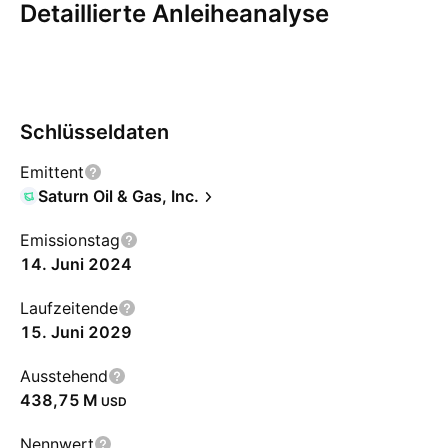
Detaillierte Anleiheanalyse
Übersicht
Mehr
Coupon
Rückkauf
Risiken
Schlüsseldaten
Emittent
Saturn Oil & Gas, Inc.
Emissionstag
14. Juni 2024
Laufzeitende
15. Juni 2029
Ausstehend
‪438,75 M‬
USD
Nennwert