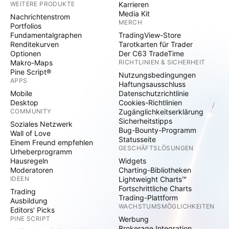
WEITERE PRODUKTE
Karrieren
Media Kit
Nachrichtenstrom
MERCH
Portfolios
Fundamentalgraphen
TradingView-Store
Renditekurven
Tarotkarten für Trader
Optionen
Der C63 TradeTime
Makro-Maps
RICHTLINIEN & SICHERHEIT
Pine Script®
Nutzungsbedingungen
APPS
Haftungsausschluss
Mobile
Datenschutzrichtlinie
Desktop
Cookies-Richtlinien
COMMUNITY
Zugänglichkeitserklärung
Sicherheitstipps
Soziales Netzwerk
Bug-Bounty-Programm
Wall of Love
Statusseite
Einem Freund empfehlen
GESCHÄFTSLÖSUNGEN
Urheberprogramm
Hausregeln
Widgets
Moderatoren
Charting-Bibliotheken
IDEEN
Lightweight Charts™
Fortschrittliche Charts
Trading
Trading-Plattform
Ausbildung
WACHSTUMSMÖGLICHKEITEN
Editors' Picks
PINE SCRIPT
Werbung
Brokerage Integration