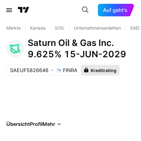
Auf geht's
Märkte
/
Kanada
/
SOIL
/
Unternehmensanleihen
/
SAE
Saturn Oil & Gas Inc.
9.625% 15-JUN-2029
SAEUF5826646
FINRA
Kreditrating
Übersicht
Profil
Mehr