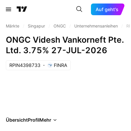
Auf geht's
Märkte
/
Singapur
/
ONGC
/
Unternehmensanleihen
/
R
ONGC Videsh Vankorneft Pte.
Ltd. 3.75% 27-JUL-2026
RPIN4398733
FINRA
Übersicht
Profil
Mehr