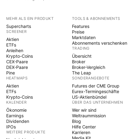
MEHR ALS EIN PRODUKT
TOOLS & ABONNEMENTS
Supercharts
Features
SCREENER
Preise
Marktdaten
Aktien
Abonnements verschenken
ETFs
TRADING
Anleihen
Krypto-Coins
Übersicht
CEX-Paare
Broker
DEX-Paare
Broker-Vergleich
Pine
The Leap
HEATMAPS
SONDERANGEBOTE
Aktien
Futures der CME Group
ETFs
Eurex-Termingeschäfte
Krypto-Coins
US-Aktienbündel
KALENDER
ÜBER DAS UNTERNEHMEN
Ökonomie
Wer wir sind
Earnings
Weltraummission
Dividenden
Blog
IPOs
Hilfe Center
WEITERE PRODUKTE
Karrieren
Media Kit