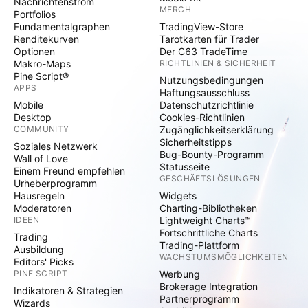
Nachrichtenstrom
MERCH
Portfolios
Fundamentalgraphen
TradingView-Store
Renditekurven
Tarotkarten für Trader
Optionen
Der C63 TradeTime
Makro-Maps
RICHTLINIEN & SICHERHEIT
Pine Script®
Nutzungsbedingungen
APPS
Haftungsausschluss
Mobile
Datenschutzrichtlinie
Desktop
Cookies-Richtlinien
COMMUNITY
Zugänglichkeitserklärung
Sicherheitstipps
Soziales Netzwerk
Bug-Bounty-Programm
Wall of Love
Statusseite
Einem Freund empfehlen
GESCHÄFTSLÖSUNGEN
Urheberprogramm
Hausregeln
Widgets
Moderatoren
Charting-Bibliotheken
IDEEN
Lightweight Charts™
Fortschrittliche Charts
Trading
Trading-Plattform
Ausbildung
WACHSTUMSMÖGLICHKEITEN
Editors' Picks
PINE SCRIPT
Werbung
Brokerage Integration
Indikatoren & Strategien
Partnerprogramm
Wizards