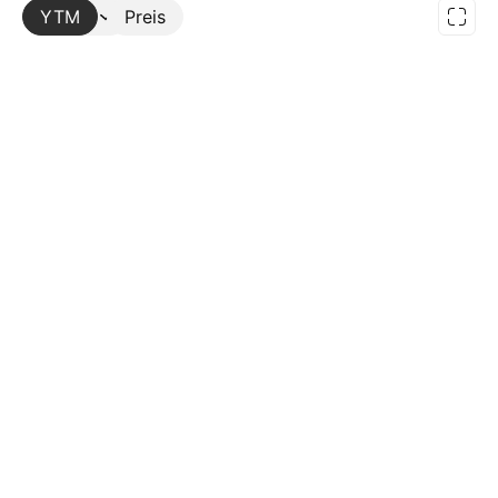
YTM
Mehr
Preis