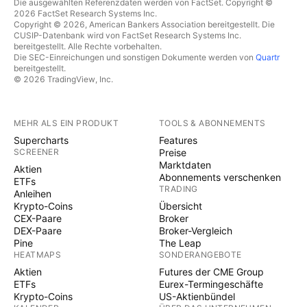
Die ausgewählten Referenzdaten werden von FactSet. Copyright ©
2026 FactSet Research Systems Inc.
Copyright © 2026, American Bankers Association bereitgestellt. Die
CUSIP-Datenbank wird von FactSet Research Systems Inc.
bereitgestellt. Alle Rechte vorbehalten.
Die SEC-Einreichungen und sonstigen Dokumente werden von
Quartr
bereitgestellt.
© 2026 TradingView, Inc.
MEHR ALS EIN PRODUKT
TOOLS & ABONNEMENTS
Supercharts
Features
SCREENER
Preise
Marktdaten
Aktien
Abonnements verschenken
ETFs
TRADING
Anleihen
Krypto-Coins
Übersicht
CEX-Paare
Broker
DEX-Paare
Broker-Vergleich
Pine
The Leap
HEATMAPS
SONDERANGEBOTE
Aktien
Futures der CME Group
ETFs
Eurex-Termingeschäfte
Krypto-Coins
US-Aktienbündel