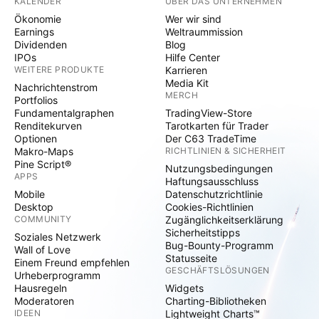
KALENDER
ÜBER DAS UNTERNEHMEN
Ökonomie
Wer wir sind
Earnings
Weltraummission
Dividenden
Blog
IPOs
Hilfe Center
WEITERE PRODUKTE
Karrieren
Media Kit
Nachrichtenstrom
MERCH
Portfolios
Fundamentalgraphen
TradingView-Store
Renditekurven
Tarotkarten für Trader
Optionen
Der C63 TradeTime
Makro-Maps
RICHTLINIEN & SICHERHEIT
Pine Script®
Nutzungsbedingungen
APPS
Haftungsausschluss
Mobile
Datenschutzrichtlinie
Desktop
Cookies-Richtlinien
COMMUNITY
Zugänglichkeitserklärung
Sicherheitstipps
Soziales Netzwerk
Bug-Bounty-Programm
Wall of Love
Statusseite
Einem Freund empfehlen
GESCHÄFTSLÖSUNGEN
Urheberprogramm
Hausregeln
Widgets
Moderatoren
Charting-Bibliotheken
IDEEN
Lightweight Charts™