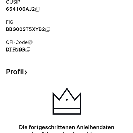
CUSIP
654106AJ2
FIGI
BBG00ST5XYB2
CFI-Code
DTFNGR
Profil
Die fortgeschrittenen Anleihendaten