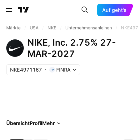
Auf geht's
Märkte
/
USA
/
NKE
/
Unternehmensanleihen
/
NKE497
NIKE, Inc. 2.75% 27-
MAR-2027
NKE4971167
FINRA
Übersicht
Profil
Mehr