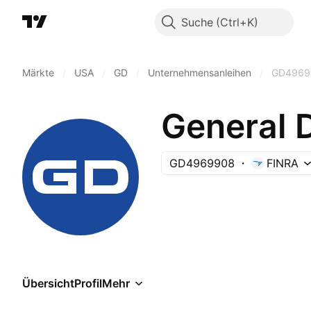
Suche
Märkte
/
USA
/
GD
/
Unternehmensanleihen
/
GD4969
GD4969908
FINRA
Übersicht
Profil
Mehr