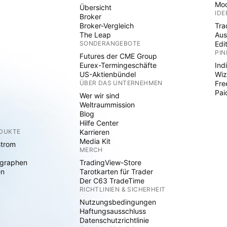
Mod
Übersicht
IDE
Broker
Broker-Vergleich
Tra
The Leap
Aus
SONDERANGEBOTE
Edi
PIN
Futures der CME Group
Eurex-Termingeschäfte
Ind
US-Aktienbündel
Wiz
ÜBER DAS UNTERNEHMEN
Fre
Pai
Wer wir sind
Weltraummission
Blog
Hilfe Center
ODUKTE
Karrieren
Media Kit
strom
MERCH
graphen
TradingView-Store
en
Tarotkarten für Trader
Der C63 TradeTime
RICHTLINIEN & SICHERHEIT
Nutzungsbedingungen
Haftungsausschluss
Datenschutzrichtlinie