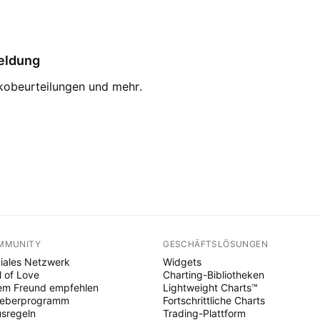
eldung
ikobeurteilungen und mehr.
MMUNITY
GESCHÄFTSLÖSUNGEN
iales Netzwerk
Widgets
l of Love
Charting-Bibliotheken
em Freund empfehlen
Lightweight Charts™
heberprogramm
Fortschrittliche Charts
sregeln
Trading-Plattform