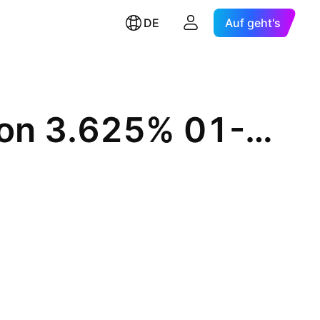
DE
Auf geht's
General Dynamics Corporation 3.625% 01-APR-2030