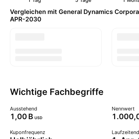
1 Tag
5 Tage
1 Mon
Vergleichen mit General Dynamics Corpor
APR-2030
Wichtige Fachbegriffe
Ausstehend
Nennwert
‪1,00 B‬
1.000,
USD
Kuponfrequenz
Laufzeiten