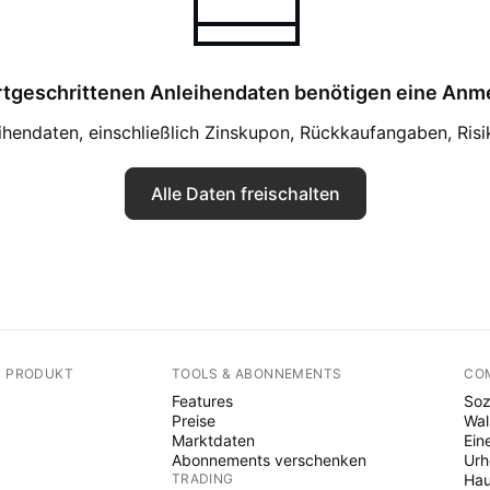
rtgeschrittenen Anleihendaten benötigen eine Anm
eihendaten, einschließlich Zinskupon, Rückkaufangaben, Ris
Alle Daten freischalten
N PRODUKT
TOOLS & ABONNEMENTS
CO
Features
Soz
Preise
Wal
Marktdaten
Ein
Abonnements verschenken
Ur
TRADING
Hau