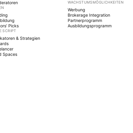
eratoren
WACHSTUMSMÖGLICHKEITEN
EN
Werbung
ding
Brokerage Integration
bildung
Partnerprogramm
tors' Picks
Ausbildungsprogramm
E SCRIPT
ikatoren & Strategien
ards
elancer
d Spaces