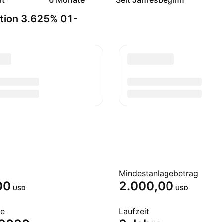
at
6 Monate
Seit Jahresbeginn
ation 3.625% 01-
Mindestanlagebetrag
00
2.000,00
USD
USD
de
Laufzeit