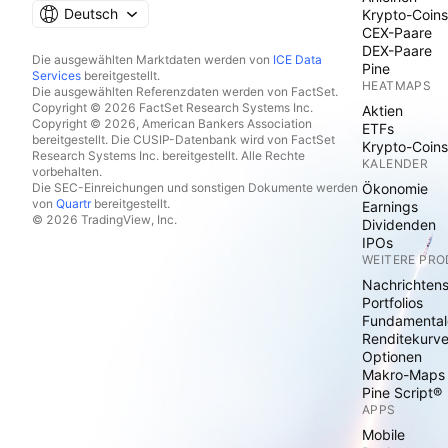
Deutsch
Krypto-Coins
CEX-Paare
DEX-Paare
Die ausgewählten Marktdaten werden von
ICE Data
Pine
Services
bereitgestellt.
HEATMAPS
Die ausgewählten Referenzdaten werden von FactSet.
Copyright © 2026 FactSet Research Systems Inc.
Aktien
Copyright © 2026, American Bankers Association
ETFs
bereitgestellt. Die CUSIP-Datenbank wird von FactSet
Krypto-Coins
Research Systems Inc. bereitgestellt. Alle Rechte
KALENDER
vorbehalten.
Die SEC-Einreichungen und sonstigen Dokumente werden
Ökonomie
von
Quartr
bereitgestellt.
Earnings
© 2026 TradingView, Inc.
Dividenden
IPOs
WEITERE PR
Nachrichten
Portfolios
Fundamental
Renditekurv
Optionen
Makro-Maps
Pine Script®
APPS
Mobile