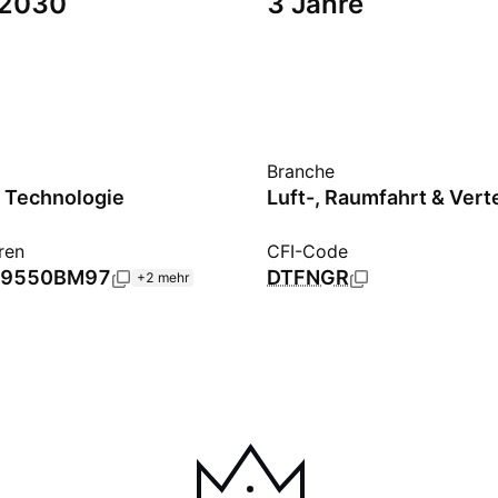
 2030
3 Jahre
Branche
k Technologie
Luft-, Raumfahrt & Vert
ren
CFI-Code
69550BM97
DTFNGR
+2 mehr