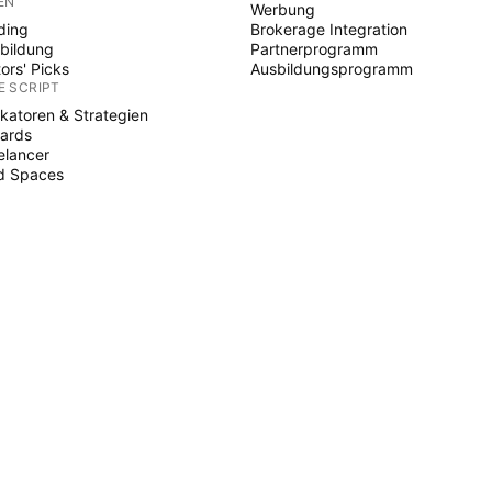
EN
Werbung
ding
Brokerage Integration
bildung
Partnerprogramm
tors' Picks
Ausbildungsprogramm
E SCRIPT
ikatoren & Strategien
ards
elancer
d Spaces