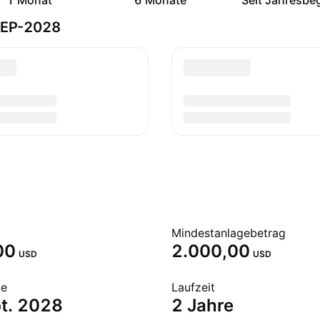
1 Monat
6 Monate
Seit Jahresbe
-SEP-2028
Mindestanlagebetrag
00
2.000,00
USD
USD
de
Laufzeit
t. 2028
2 Jahre