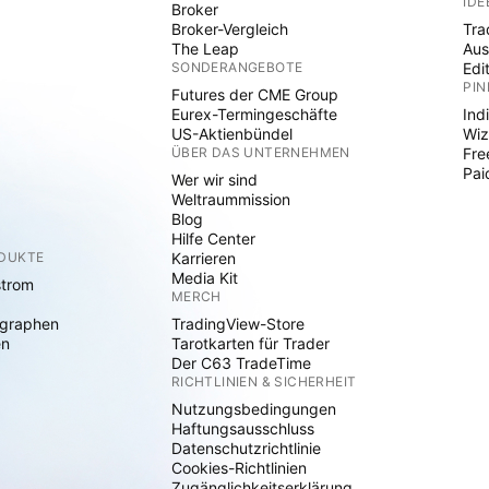
IDE
Broker
Broker-Vergleich
Tra
The Leap
Aus
SONDERANGEBOTE
Edi
PIN
Futures der CME Group
Eurex-Termingeschäfte
Ind
US-Aktienbündel
Wiz
ÜBER DAS UNTERNEHMEN
Fre
Pai
Wer wir sind
Weltraummission
Blog
Hilfe Center
ODUKTE
Karrieren
Media Kit
strom
MERCH
graphen
TradingView-Store
en
Tarotkarten für Trader
Der C63 TradeTime
RICHTLINIEN & SICHERHEIT
Nutzungsbedingungen
Haftungsausschluss
Datenschutzrichtlinie
Cookies-Richtlinien
Zugänglichkeitserklärung