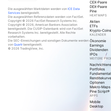
CEX-Paare
DEX-Paare
Die ausgewählten Marktdaten werden von
ICE Data
Pine
Services
bereitgestellt.
HEATMAPS
Die ausgewählten Referenzdaten werden von FactSet.
Copyright © 2026 FactSet Research Systems Inc.
Aktien
Copyright © 2026, American Bankers Association
ETFs
bereitgestellt. Die CUSIP-Datenbank wird von FactSet
Krypto-Coins
Research Systems Inc. bereitgestellt. Alle Rechte
KALENDER
vorbehalten.
Die SEC-Einreichungen und sonstigen Dokumente werden
Ökonomie
von
Quartr
bereitgestellt.
Earnings
© 2026 TradingView, Inc.
Dividenden
IPOs
WEITERE PR
Nachrichten
Portfolios
Fundamental
Renditekurv
Optionen
Makro-Maps
Pine Script®
APPS
Mobile
Desktop