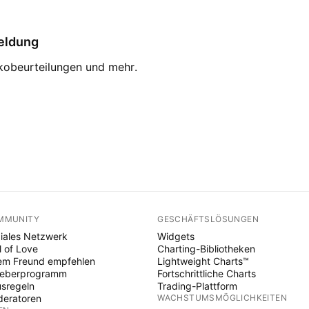
eldung
ikobeurteilungen und mehr.
MMUNITY
GESCHÄFTSLÖSUNGEN
iales Netzwerk
Widgets
l of Love
Charting-Bibliotheken
em Freund empfehlen
Lightweight Charts™
heberprogramm
Fortschrittliche Charts
sregeln
Trading-Plattform
eratoren
WACHSTUMSMÖGLICHKEITEN