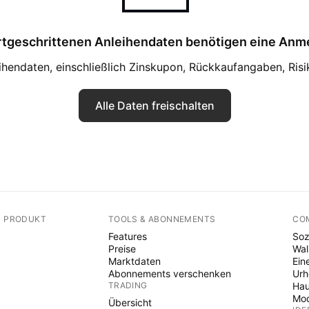
rtgeschrittenen Anleihendaten benötigen eine Anm
eihendaten, einschließlich Zinskupon, Rückkaufangaben, Ris
Alle Daten freischalten
N PRODUKT
TOOLS & ABONNEMENTS
CO
Features
Soz
Preise
Wal
Marktdaten
Ein
Abonnements verschenken
Ur
TRADING
Hau
Mod
Übersicht