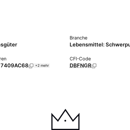
Branche
hsgüter
ren
CFI-Code
7409AC68
DBFNGR
+2 mehr