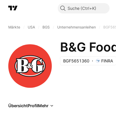
Suche
Märkte
/
USA
/
BGS
/
Unternehmensanleihen
/
BGF56
B&G Food
BGF5651360
FINRA
Übersicht
Profil
Mehr