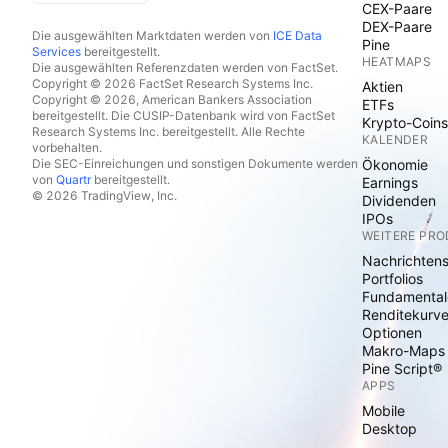
CEX-Paare
DEX-Paare
Die ausgewählten Marktdaten werden von
ICE Data
Pine
Services
bereitgestellt.
HEATMAPS
Die ausgewählten Referenzdaten werden von FactSet.
Copyright © 2026 FactSet Research Systems Inc.
Aktien
Copyright © 2026, American Bankers Association
ETFs
bereitgestellt. Die CUSIP-Datenbank wird von FactSet
Krypto-Coins
Research Systems Inc. bereitgestellt. Alle Rechte
KALENDER
vorbehalten.
Die SEC-Einreichungen und sonstigen Dokumente werden
Ökonomie
von
Quartr
bereitgestellt.
Earnings
© 2026 TradingView, Inc.
Dividenden
IPOs
WEITERE PR
Nachrichten
Portfolios
Fundamental
Renditekurv
Optionen
Makro-Maps
Pine Script®
APPS
Mobile
Desktop