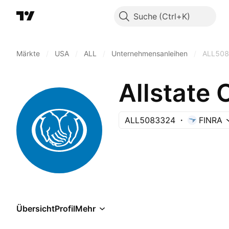
Suche
Märkte
/
USA
/
ALL
/
Unternehmensanleihen
/
ALL50
Allstate
ALL5083324
FINRA
Übersicht
Profil
Mehr