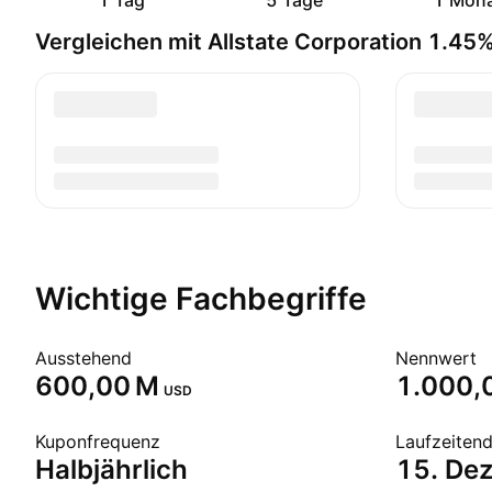
1 Tag
5 Tage
1 Mon
Vergleichen mit Allstate Corporation 1.4
Wichtige Fachbegriffe
Ausstehend
Nennwert
‪600,00 M‬
1.000,
USD
Kuponfrequenz
Laufzeiten
Halbjährlich
15. De