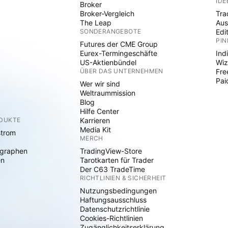
IDE
Broker
Broker-Vergleich
Tra
The Leap
Aus
SONDERANGEBOTE
Edi
PIN
Futures der CME Group
Eurex-Termingeschäfte
Ind
US-Aktienbündel
Wiz
ÜBER DAS UNTERNEHMEN
Fre
Pai
Wer wir sind
Weltraummission
Blog
Hilfe Center
ODUKTE
Karrieren
Media Kit
strom
MERCH
graphen
TradingView-Store
en
Tarotkarten für Trader
Der C63 TradeTime
RICHTLINIEN & SICHERHEIT
Nutzungsbedingungen
Haftungsausschluss
Datenschutzrichtlinie
Cookies-Richtlinien
Zugänglichkeitserklärung