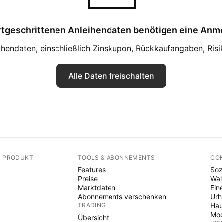
rtgeschrittenen Anleihendaten benötigen eine Anm
eihendaten, einschließlich Zinskupon, Rückkaufangaben, Ris
Alle Daten freischalten
N PRODUKT
TOOLS & ABONNEMENTS
CO
Features
Soz
Preise
Wal
Marktdaten
Ein
Abonnements verschenken
Ur
TRADING
Hau
Mod
Übersicht