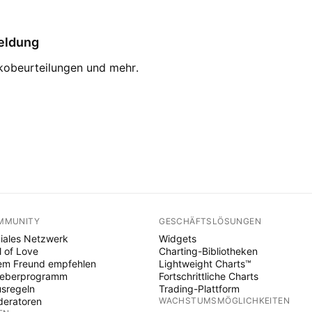
eldung
ikobeurteilungen und mehr.
MMUNITY
GESCHÄFTSLÖSUNGEN
iales Netzwerk
Widgets
l of Love
Charting-Bibliotheken
em Freund empfehlen
Lightweight Charts™
heberprogramm
Fortschrittliche Charts
sregeln
Trading-Plattform
eratoren
WACHSTUMSMÖGLICHKEITEN