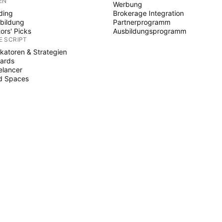
EN
Werbung
ding
Brokerage Integration
bildung
Partnerprogramm
tors' Picks
Ausbildungsprogramm
E SCRIPT
ikatoren & Strategien
ards
elancer
d Spaces