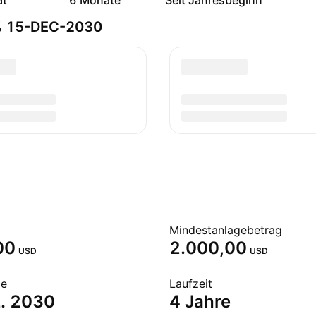
at
6 Monate
Seit Jahresbeginn
5% 15-DEC-2030
Mindestanlagebetrag
00
2.000,00
USD
USD
de
Laufzeit
z. 2030
4 Jahre