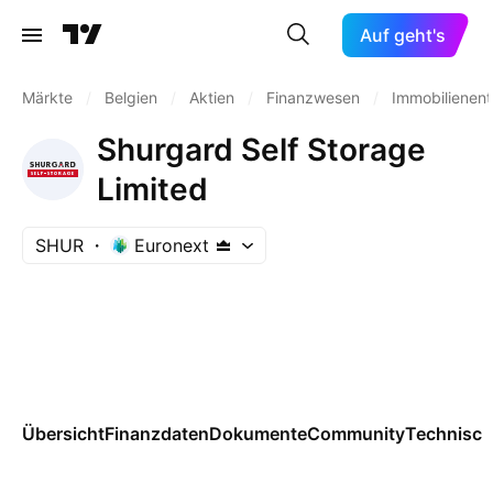
Auf geht's
Märkte
/
Belgien
/
Aktien
/
Finanzwesen
/
Immobilienen
Shurgard Self Storage
Limited
SHUR
Euronext
Übersicht
Finanzdaten
Dokumente
Community
Technisch