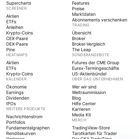
Supercharts
Features
SCREENER
Preise
Marktdaten
Aktien
Abonnements verschenken
ETFs
TRADING
Anleihen
Krypto-Coins
Übersicht
CEX-Paare
Broker
DEX-Paare
Broker-Vergleich
Pine
The Leap
HEATMAPS
SONDERANGEBOTE
Aktien
Futures der CME Group
ETFs
Eurex-Termingeschäfte
Krypto-Coins
US-Aktienbündel
KALENDER
ÜBER DAS UNTERNEHMEN
Ökonomie
Wer wir sind
Earnings
Weltraummission
Dividenden
Blog
IPOs
Hilfe Center
WEITERE PRODUKTE
Karrieren
Media Kit
Nachrichtenstrom
MERCH
Portfolios
Fundamentalgraphen
TradingView-Store
Renditekurven
Tarotkarten für Trader
Optionen
Der C63 TradeTime