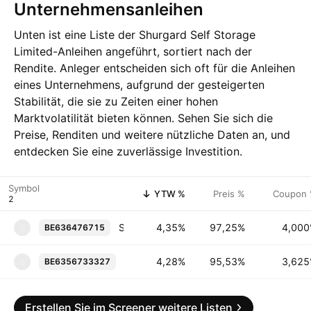
Unternehmensanleihen
Unten ist eine Liste der Shurgard Self Storage
Limited-Anleihen angeführt, sortiert nach der
Rendite. Anleger entscheiden sich oft für die Anleihen
eines Unternehmens, aufgrund der gesteigerten
Stabilität, die sie zu Zeiten einer hohen
Marktvolatilität bieten können. Sehen Sie sich die
Preise, Renditen und weitere nützliche Daten an, und
entdecken Sie eine zuverlässige Investition.
Symbol
YTW %
Preis %
Coupon
Shurgard Luxembourg Societe a responsabilite limitee 4.0% 27-MAY-2035
4,35%
97,25%
4,00
BE636476715
B
Shurgard Luxembourg Societe a respons
4,28%
95,53%
3,62
BE6356733327
B
Erstellen Sie im Screener weitere Listen