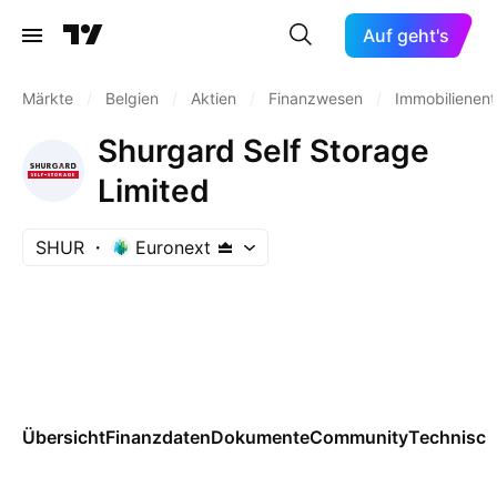
Auf geht's
Märkte
/
Belgien
/
Aktien
/
Finanzwesen
/
Immobilienen
Shurgard Self Storage
Limited
SHUR
Euronext
Übersicht
Finanzdaten
Dokumente
Community
Technisch