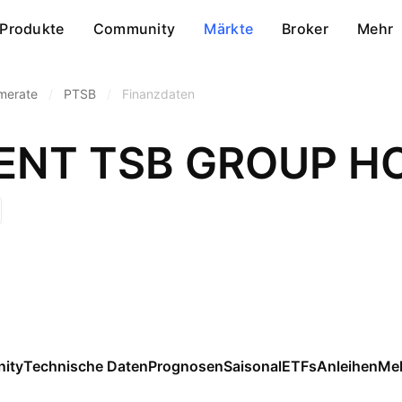
Produkte
Community
Märkte
Broker
Mehr
merate
/
PTSB
/
Finanzdaten
NT TSB GROUP HO
ity
Technische Daten
Prognosen
Saisonal
ETFs
Anleihen
Me