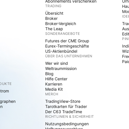
Abonnements verschenken
Ur
TRADING
Hau
Mod
Übersicht
IDE
Broker
Broker-Vergleich
Tra
The Leap
Aus
SONDERANGEBOTE
Edi
PIN
Futures der CME Group
Eurex-Termingeschäfte
Ind
US-Aktienbündel
Wiz
ÜBER DAS UNTERNEHMEN
Fre
Pai
Wer wir sind
Weltraummission
Blog
Hilfe Center
ODUKTE
Karrieren
Media Kit
strom
MERCH
graphen
TradingView-Store
en
Tarotkarten für Trader
Der C63 TradeTime
RICHTLINIEN & SICHERHEIT
Nutzungsbedingungen
Haftungsausschluss