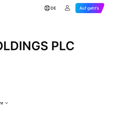
DE
Auf geht's
LDINGS PLC
hr