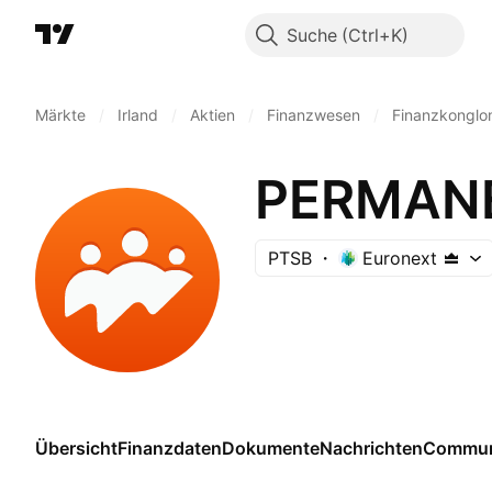
Suche
Märkte
/
Irland
/
Aktien
/
Finanzwesen
/
Finanzkonglo
PERMANE
PTSB
Euronext
Übersicht
Finanzdaten
Dokumente
Nachrichten
Commun