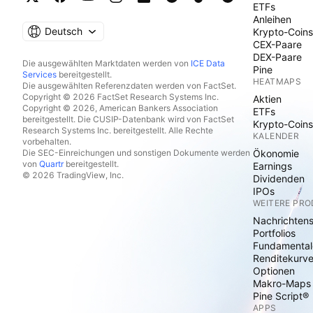
ETFs
Anleihen
Deutsch
Krypto-Coins
CEX-Paare
DEX-Paare
Die ausgewählten Marktdaten werden von
ICE Data
Pine
Services
bereitgestellt.
HEATMAPS
Die ausgewählten Referenzdaten werden von FactSet.
Copyright © 2026 FactSet Research Systems Inc.
Aktien
Copyright © 2026, American Bankers Association
ETFs
bereitgestellt. Die CUSIP-Datenbank wird von FactSet
Krypto-Coins
Research Systems Inc. bereitgestellt. Alle Rechte
KALENDER
vorbehalten.
Die SEC-Einreichungen und sonstigen Dokumente werden
Ökonomie
von
Quartr
bereitgestellt.
Earnings
© 2026 TradingView, Inc.
Dividenden
IPOs
WEITERE PR
Nachrichten
Portfolios
Fundamental
Renditekurv
Optionen
Makro-Maps
Pine Script®
APPS