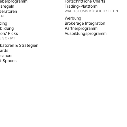
heberprogramm
Fortschrittliche Charts
sregeln
Trading-Plattform
eratoren
WACHSTUMSMÖGLICHKEITEN
EN
Werbung
ding
Brokerage Integration
bildung
Partnerprogramm
tors' Picks
Ausbildungsprogramm
E SCRIPT
ikatoren & Strategien
ards
elancer
d Spaces