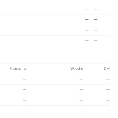
—
—
—
—
—
—
—
—
Camarilla
Woodie
DM
—
—
—
—
—
—
—
—
—
—
—
—