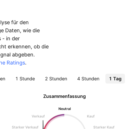
lyse für den
e Daten, wie die
 - in der
ht erkennen, ob die
Signal abgeben.
he Ratings
.
ten
1 Stunde
2 Stunden
4 Stunden
1 Tag
Zusammenfassung
Neutral
Verkauf
Kauf
Starker Verkauf
Starker Kauf