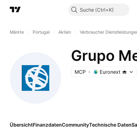
Suche
Märkte
/
Portugal
/
Aktien
/
Verbraucher Dienstleistunge
Grupo Me
MCP
Euronext
Übersicht
Finanzdaten
Community
Technische Daten
Sa