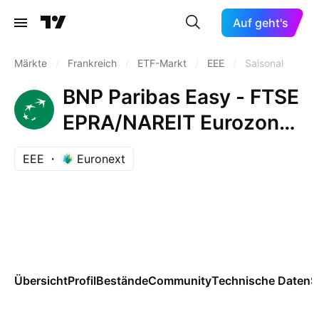
Auf geht's
Märkte
/
Frankreich
/
ETF-Markt
/
EEE
/
Saisonal
BNP Paribas Easy - FTSE
EPRA/NAREIT Eurozone
Capped
EEE
Euronext
Übersicht
Profil
Bestände
Community
Technische Daten
S