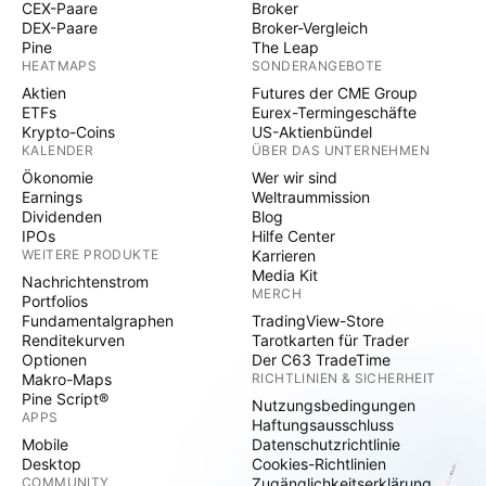
CEX-Paare
Broker
DEX-Paare
Broker-Vergleich
Pine
The Leap
HEATMAPS
SONDERANGEBOTE
Aktien
Futures der CME Group
ETFs
Eurex-Termingeschäfte
Krypto-Coins
US-Aktienbündel
KALENDER
ÜBER DAS UNTERNEHMEN
Ökonomie
Wer wir sind
Earnings
Weltraummission
Dividenden
Blog
IPOs
Hilfe Center
WEITERE PRODUKTE
Karrieren
Media Kit
Nachrichtenstrom
MERCH
Portfolios
Fundamentalgraphen
TradingView-Store
Renditekurven
Tarotkarten für Trader
Optionen
Der C63 TradeTime
Makro-Maps
RICHTLINIEN & SICHERHEIT
Pine Script®
Nutzungsbedingungen
APPS
Haftungsausschluss
Mobile
Datenschutzrichtlinie
Desktop
Cookies-Richtlinien
COMMUNITY
Zugänglichkeitserklärung